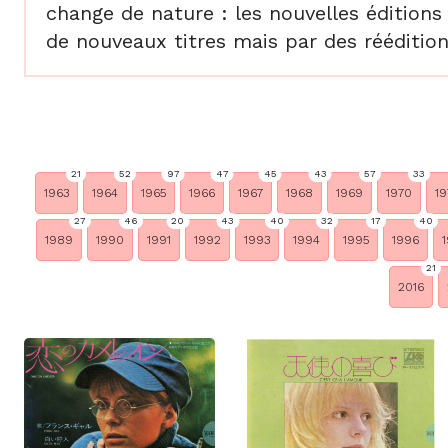
change de nature : les nouvelles éditions
de nouveaux titres mais par des réédition
21
52
97
47
45
43
57
33
1963
1964
1965
1966
1967
1968
1969
1970
19
27
46
20
43
40
32
17
40
1989
1990
1991
1992
1993
1994
1995
1996
1
21
2016