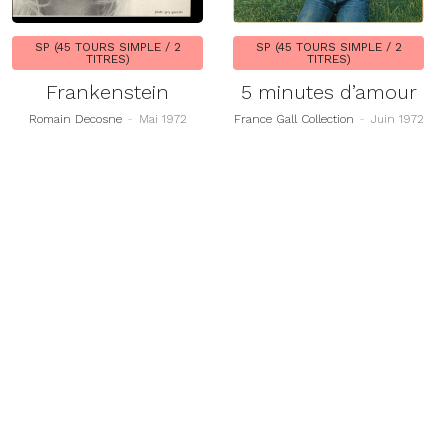
SP (45 TOURS SIMPLE / 2
SP (45 TOURS SIMPLE / 2
TITRES)
TITRES)
Frankenstein
5 minutes d’amour
Romain Decosne
-
Mai 1972
France Gall Collection
-
Juin 1972