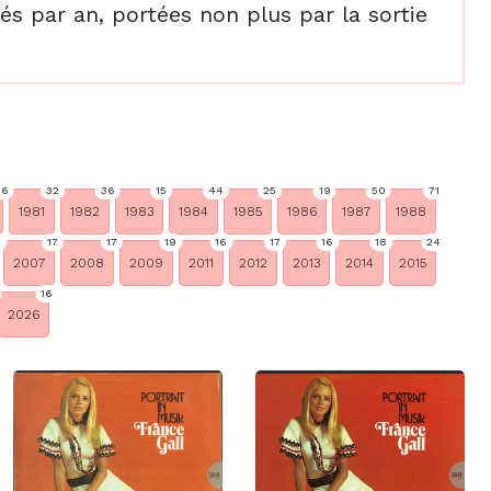
s par an, portées non plus par la sortie
56
32
36
15
44
25
19
50
71
1981
1982
1983
1984
1985
1986
1987
1988
8
17
17
19
16
17
16
18
24
2007
2008
2009
2011
2012
2013
2014
2015
16
2026