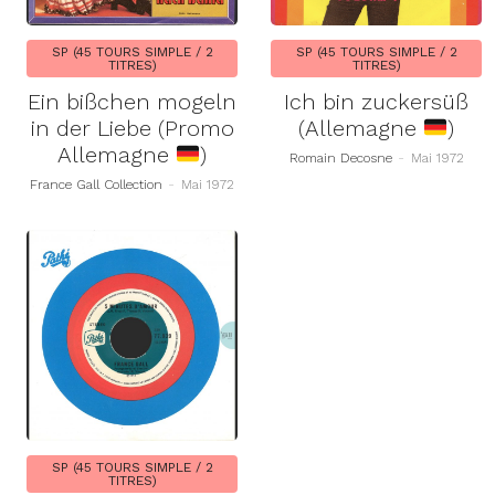
SP (45 TOURS SIMPLE / 2
SP (45 TOURS SIMPLE / 2
TITRES)
TITRES)
Ein bißchen mogeln
Ich bin zuckersüß
in der Liebe (Promo
(Allemagne
)
Allemagne
)
Romain Decosne
-
Mai 1972
France Gall Collection
-
Mai 1972
SP (45 TOURS SIMPLE / 2
TITRES)