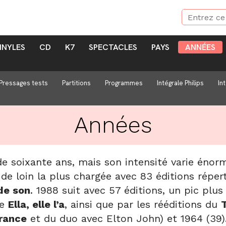
INYLES
CD
K7
SPECTACLES
PAYS
ANNÉES
Pressages tests
Partitions
Programmes
Intégrale Philips
In
Années
e soixante ans, mais son intensité varie énorm
e de loin la plus chargée avec 83 éditions réper
de son
. 1988 suit avec 57 éditions, un pic plus
de
Ella, elle l’a
, ainsi que par les rééditions du
France
et du duo avec Elton John) et 1964 (39).