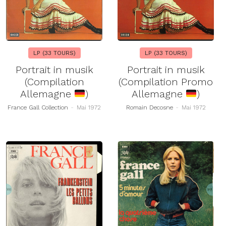
LP (33 TOURS)
LP (33 TOURS)
Portrait in musik
Portrait in musik
(Compilation
(Compilation Promo
Allemagne
)
Allemagne
)
France Gall Collection
-
Mai 1972
Romain Decosne
-
Mai 1972