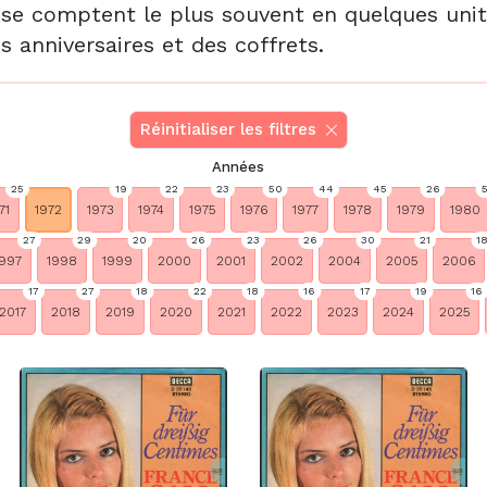
 se comptent le plus souvent en quelques unité
s anniversaires et des coffrets.
Réinitialiser les filtres
Années
25
19
22
23
50
44
45
26
71
1972
1973
1974
1975
1976
1977
1978
1979
1980
27
29
20
26
23
26
30
21
1
997
1998
1999
2000
2001
2002
2004
2005
2006
17
27
18
22
18
16
17
19
16
2017
2018
2019
2020
2021
2022
2023
2024
2025