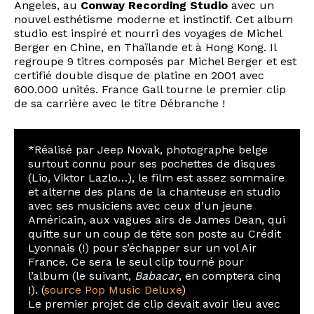
Angeles, au
Conway Recording Studio
avec un
nouvel esthétisme moderne et instinctif. Cet album
studio est inspiré et nourri des voyages de Michel
Berger en Chine, en Thaïlande et à Hong Kong. Il
regroupe 9 titres composés par Michel Berger et est
certifié double disque de platine en 2001 avec
600.000 unités. France Gall tourne le premier clip
de sa carrière avec le titre Débranche !
*Réalisé par Jeep Novak, photographe belge
surtout connu pour ses pochettes de disques
(Lio, Viktor Lazlo…), le film est assez sommaire
et alterne des plans de la chanteuse en studio
avec ses musiciens avec ceux d’un jeune
Américain, aux vagues airs de James Dean, qui
quitte sur un coup de tête son poste au Crédit
Lyonnais (!) pour s’échapper sur un vol Air
France. Ce sera le seul clip tourné pour
l’album (le suivant,
Babacar
, en comptera cinq
!). (
source Pop Music Deluxe
)
Le premier projet de clip devait avoir lieu avec