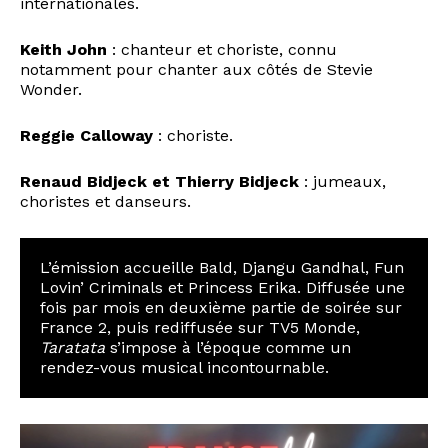
internationales.
Keith John
: chanteur et choriste, connu
notamment pour chanter aux côtés de Stevie
Wonder.
Reggie Calloway
: choriste.
Renaud Bidjeck et Thierry Bidjeck
: jumeaux,
choristes et danseurs.
L’émission accueille Bald, Djangu Gandhal, Fun
Lovin’ Criminals et Princess Erika. Diffusée une
fois par mois en deuxième partie de soirée sur
France 2, puis rediffusée sur TV5 Monde,
Taratata
s’impose à l’époque comme un
rendez-vous musical incontournable.