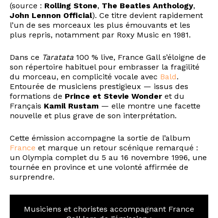
(source :
Rolling Stone
,
The Beatles Anthology
,
John Lennon Official
). Ce titre devient rapidement
l’un de ses morceaux les plus émouvants et les
plus repris, notamment par Roxy Music en 1981.
Dans ce
Taratata
100 % live, France Gall s’éloigne de
son répertoire habituel pour embrasser la fragilité
du morceau, en complicité vocale avec
Bald
.
Entourée de musiciens prestigieux — issus des
formations de
Prince et Stevie Wonder
et du
Français
Kamil Rustam
— elle montre une facette
nouvelle et plus grave de son interprétation.
Cette émission accompagne la sortie de l’album
France
et marque un retour scénique remarqué :
un Olympia complet du 5 au 16 novembre 1996, une
tournée en province et une volonté affirmée de
surprendre.
Musiciens et choristes accompagnant France