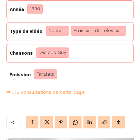
1996
Année
Concert
Émission de télévision
Type de vidéo
Jealous Guy
Chansons
Taratata
Émission
318
consultations de cette page