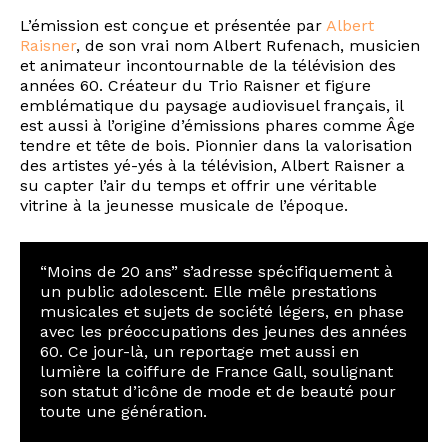
L’émission est conçue et présentée par
Albert
Raisner
, de son vrai nom Albert Rufenach, musicien
et animateur incontournable de la télévision des
années 60. Créateur du Trio Raisner et figure
emblématique du paysage audiovisuel français, il
est aussi à l’origine d’émissions phares comme Âge
tendre et tête de bois. Pionnier dans la valorisation
des artistes yé-yés à la télévision, Albert Raisner a
su capter l’air du temps et offrir une véritable
vitrine à la jeunesse musicale de l’époque.
“Moins de 20 ans” s’adresse spécifiquement à
un public adolescent. Elle mêle prestations
musicales et sujets de société légers, en phase
avec les préoccupations des jeunes des années
60. Ce jour-là, un reportage met aussi en
lumière la coiffure de France Gall, soulignant
son statut d’icône de mode et de beauté pour
toute une génération.