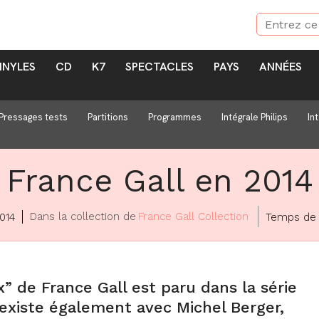
INYLES
CD
K7
SPECTACLES
PAYS
ANNÉES
Pressages tests
Partitions
Programmes
Intégrale Philips
In
France Gall en 2014
Dans la collection de
France Gall Collection
014
Temps de 
” de France Gall est paru dans la série
 existe également avec Michel Berger,