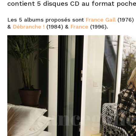
contient 5 disques CD au format pochet
Les 5 albums proposés sont
France Gall
(1976)
&
Débranche !
(1984) &
France
(1996).