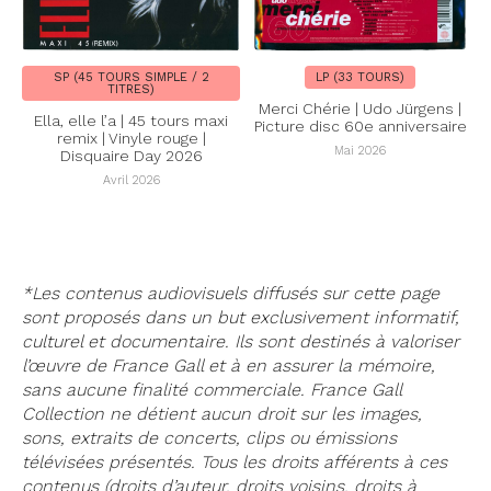
SP (45 TOURS SIMPLE / 2
LP (33 TOURS)
TITRES)
Merci Chérie | Udo Jürgens |
Ella, elle l’a | 45 tours maxi
Picture disc 60e anniversaire
remix | Vinyle rouge |
Mai 2026
Disquaire Day 2026
Avril 2026
*Les contenus audiovisuels diffusés sur cette page
sont proposés dans un but exclusivement informatif,
culturel et documentaire. Ils sont destinés à valoriser
l’œuvre de France Gall et à en assurer la mémoire,
sans aucune finalité commerciale. France Gall
Collection ne détient aucun droit sur les images,
sons, extraits de concerts, clips ou émissions
télévisées présentés. Tous les droits afférents à ces
contenus (droits d’auteur, droits voisins, droits à