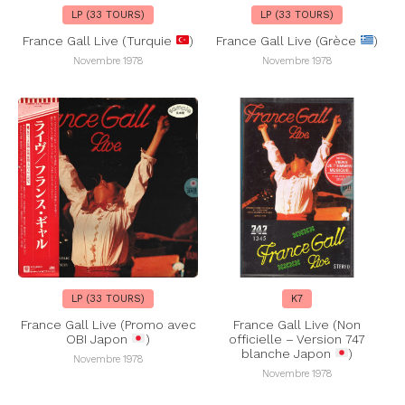
LP (33 TOURS)
LP (33 TOURS)
France Gall Live (Turquie
)
France Gall Live (Grèce
)
Novembre 1978
Novembre 1978
LP (33 TOURS)
K7
France Gall Live (Promo avec
France Gall Live (Non
OBI Japon
)
officielle – Version 747
blanche Japon
)
Novembre 1978
Novembre 1978