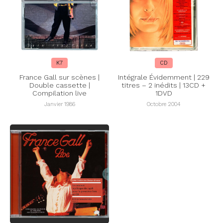
K7
CD
France Gall sur scènes |
Intégrale Évidemment | 229
Double cassette |
titres – 2 inédits | 13CD +
Compilation live
1DVD
Janvier 1986
Octobre 2004