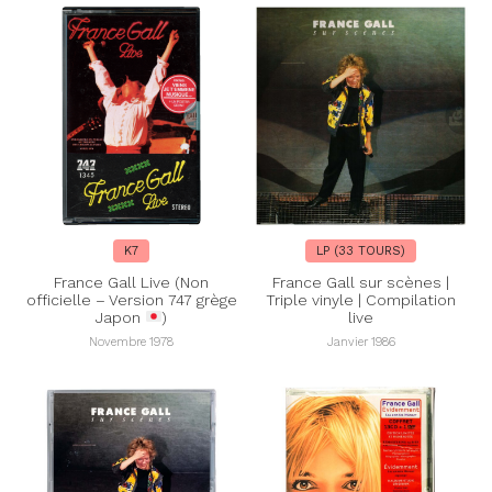
K7
LP (33 TOURS)
France Gall Live (Non
France Gall sur scènes |
officielle – Version 747 grège
Triple vinyle | Compilation
Japon
)
live
Novembre 1978
Janvier 1986