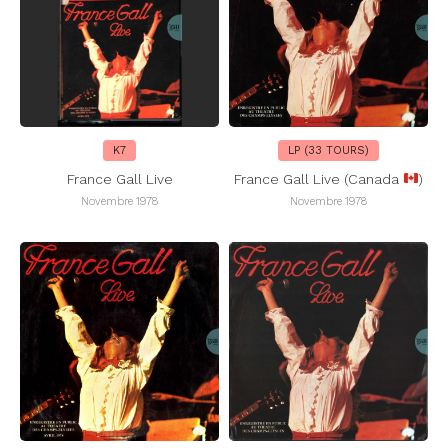
K7
LP (33 TOURS)
France Gall Live
France Gall Live (Canada
)
Novembre 1978
Novembre 1978