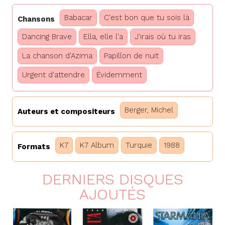
Babacar
C'est bon que tu sois là
Chansons
Dancing Brave
Ella, elle l'a
J'irais où tu iras
La chanson d'Azima
Papillon de nuit
Urgent d'attendre
Évidemment
Berger, Michel
Auteurs et compositeurs
K7
K7 Album
Turquie
1988
Formats
DERNIERS DISQUES
AJOUTÉS