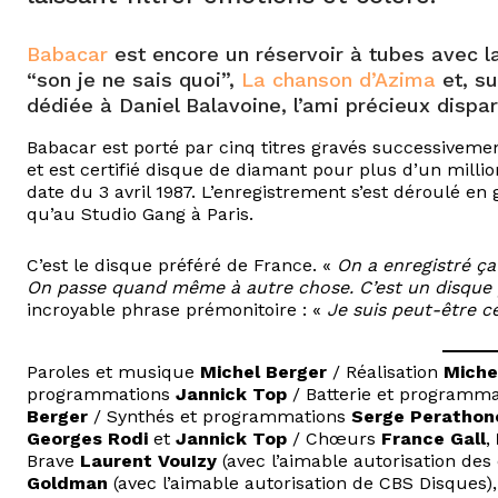
Babacar
est encore un réservoir à tubes avec 
“son je ne sais quoi”,
La chanson d’Azima
et, su
dédiée à Daniel Balavoine, l’ami précieux dispa
Babacar est porté par cinq titres gravés successiveme
et est certifié disque de diamant pour plus d’un milli
date du 3 avril 1987. L’enregistrement s’est déroulé en 
qu’au Studio Gang à Paris.
C’est le disque préféré de France. «
On a enregistré ça
On passe quand même à autre chose. C’est un disque 
incroyable phrase prémonitoire : «
Je suis peut-être c
Paroles et musique
Michel Berger
/ Réalisation
Miche
programmations
Jannick Top
/ Batterie et programm
Berger
/ Synthés et programmations
Serge Perathon
Georges Rodi
et
Jannick Top
/ Chœurs
France Gall
,
Brave
Laurent VouIzy
(avec l’aimable autorisation des 
Goldman
(avec l’aimable autorisation de CBS Disques)