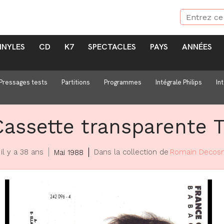
INYLES
CD
K7
SPECTACLES
PAYS
ANNÉES
Pressages tests
Partitions
Programmes
Intégrale Philips
In
Cassette transparente 
il y a 38 ans
Dans la collection de
Romain Decos
Mai 1988