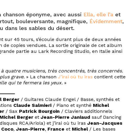
la chanson éponyme, avec aussi
Ella, elle l’a
et
rtout, bouleversante, magnifique,
Évidemment
,
ru dans les sables du désert.
nt sur 45 tours, s’écoule durant plus de deux années
on de copies vendues. La sortie originale de cet album
grande partie au Lark Recording Studio, en Italie ainsi
 à quatre musiciens, très concentrés, très concernés.
plus grave.
» La chanson
J’irai où tu iras
contient cette
elle qui te fermera les yeux.
»
l Berger
/ Guitares Claude Engel / Basse, synthés et
ations
Claude Salmieri
/ Piano et synthé
Michel
er
/ Sax
Patrick Bourgoin
/ Claviers additionnels
Michel Berger
et
Jean-Pierre Janiaud
sauf Dancing
disques RCA/Ariola) et j’irai où tu iras
Jean-Jacques
,
Coco
,
Jean-Pierre
,
France
et
Michel
/ Les bases