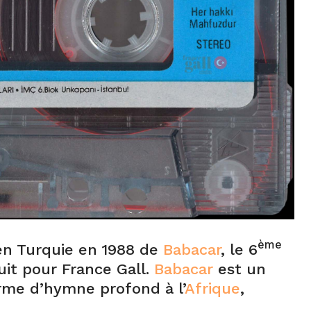
ème
 en Turquie en 1988 de
Babacar
, le 6
it pour France Gall.
Babacar
est un
rme d’hymne profond à l’
Afrique
,