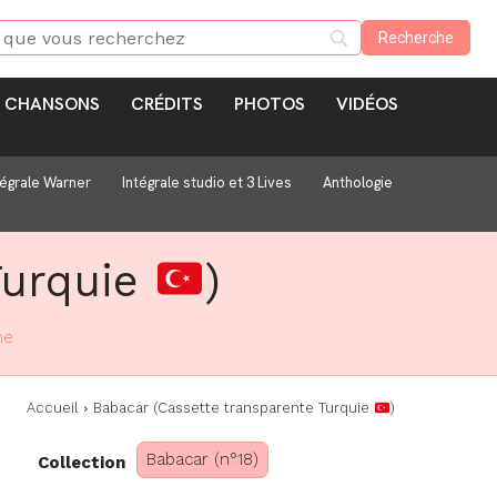
CHANSONS
CRÉDITS
PHOTOS
VIDÉOS
tégrale Warner
Intégrale studio et 3 Lives
Anthologie
Turquie
)
ne
Accueil
Babacar (Cassette transparente Turquie
)
Babacar (n°18)
Collection