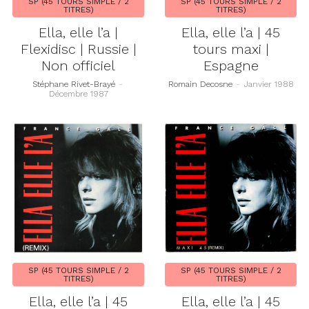
SP (45 TOURS SIMPLE / 2
SP (45 TOURS SIMPLE / 2
TITRES)
TITRES)
Ella, elle l’a |
Ella, elle l’a | 45
Flexidisc | Russie |
tours maxi |
Non officiel
Espagne
Stéphane Rivet-Brayé
-
Romain Decosne
-
Janvier 1988
Décembre 1987
SP (45 TOURS SIMPLE / 2
SP (45 TOURS SIMPLE / 2
TITRES)
TITRES)
Ella, elle l’a | 45
Ella, elle l’a | 45