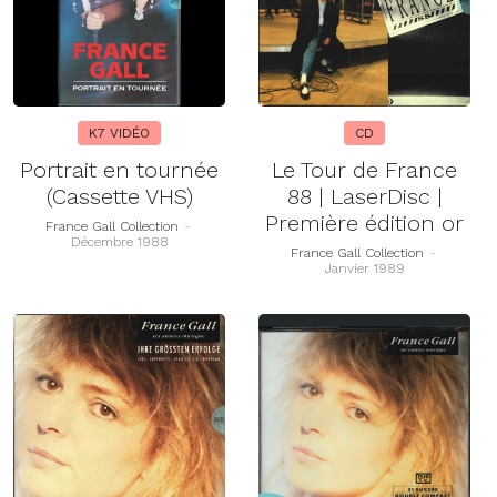
K7 VIDÉO
CD
Portrait en tournée
Le Tour de France
(Cassette VHS)
88 | LaserDisc |
Première édition or
France Gall Collection
-
Décembre 1988
France Gall Collection
-
Janvier 1989