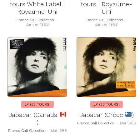
tours White Label |
tours | Royaume-
Royaume-Uni
Uni
France Gall Collection
-
France Gall Collection
-
Janvier 1988
Janvier 1988
LP (33 TOURS)
LP (33 TOURS)
Babacar (Canada
Babacar (Grèce
)
)
France Gall Collection
-
Mai 1988
France Gall Collection
-
Mai 1988