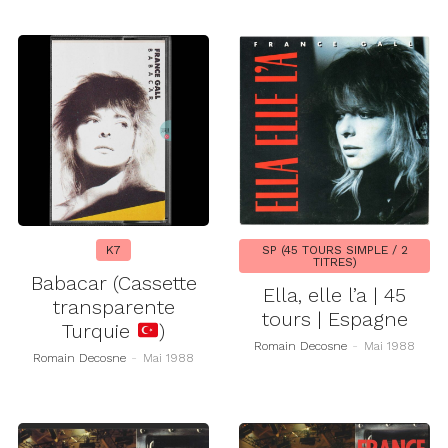
K7
SP (45 TOURS SIMPLE / 2
TITRES)
Babacar (Cassette
Ella, elle l’a | 45
transparente
tours | Espagne
Turquie
)
Romain Decosne
-
Mai 1988
Romain Decosne
-
Mai 1988