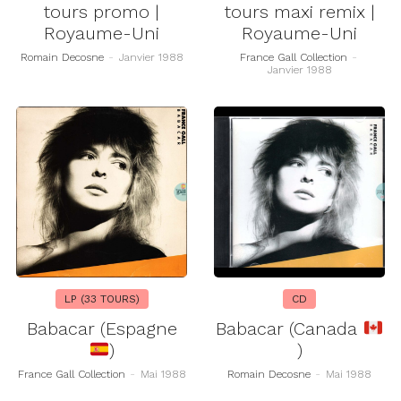
tours promo |
tours maxi remix |
Royaume-Uni
Royaume-Uni
Romain Decosne
-
Janvier 1988
France Gall Collection
-
Janvier 1988
LP (33 TOURS)
CD
Babacar (Espagne
Babacar (Canada
)
)
France Gall Collection
-
Mai 1988
Romain Decosne
-
Mai 1988