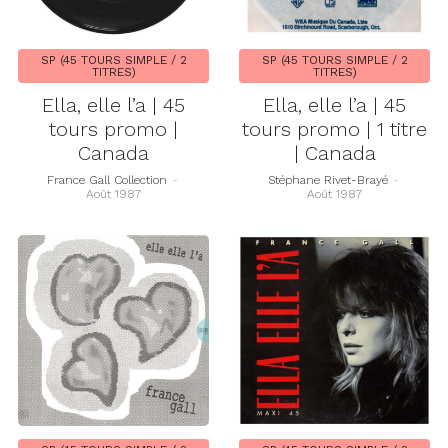
SP (45 TOURS SIMPLE / 2
SP (45 TOURS SIMPLE / 2
TITRES)
TITRES)
Ella, elle l’a | 45
Ella, elle l’a | 45
tours promo |
tours promo | 1 titre
Canada
| Canada
France Gall Collection
-
Stéphane Rivet-Brayé
-
Août 1987
Août 1987