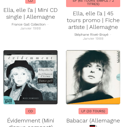
CD
SP (45 TOURS SIMPLE / 2
TITRES)
Ella, elle l’a | Mini CD
Ella, elle l’a | 45
single | Allemagne
tours promo | Fiche
France Gall Collection
-
artiste | Allemagne
Janvier 1988
Stéphane Rivet-Brayé
-
Janvier 1988
CD
LP (33 TOURS)
Évidemment (Mini
Babacar (Allemagne