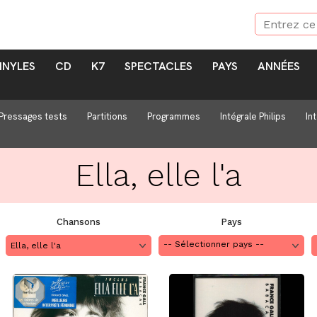
INYLES
CD
K7
SPECTACLES
PAYS
ANNÉES
Pressages tests
Partitions
Programmes
Intégrale Philips
In
Ella, elle l'a
Chansons
Pays
Ella, elle l'a