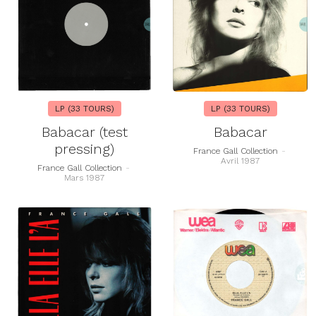
LP (33 TOURS)
LP (33 TOURS)
Babacar (test
Babacar
pressing)
France Gall Collection
-
Avril 1987
France Gall Collection
-
Mars 1987