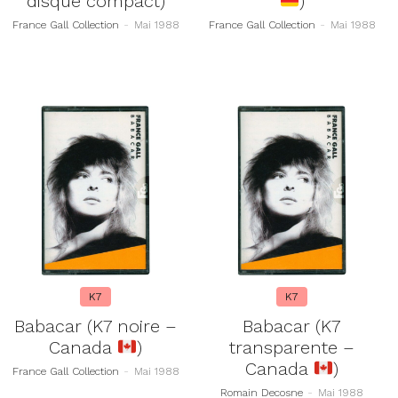
disque compact)
)
France Gall Collection
-
Mai 1988
France Gall Collection
-
Mai 1988
K7
K7
Babacar (K7 noire –
Babacar (K7
Canada
)
transparente –
Canada
)
France Gall Collection
-
Mai 1988
Romain Decosne
-
Mai 1988