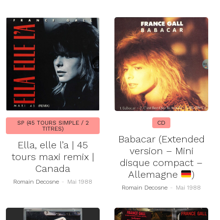
SP (45 TOURS SIMPLE / 2
CD
TITRES)
Babacar (Extended
Ella, elle l’a | 45
version – Mini
tours maxi remix |
disque compact –
Canada
Allemagne
)
Romain Decosne
-
Mai 1988
Romain Decosne
-
Mai 1988