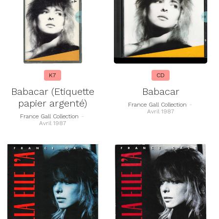
K7
CD
Babacar (Etiquette
Babacar
papier argenté)
France Gall Collection
-
Avril 1987
France Gall Collection
-
Avril 1987