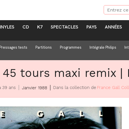
INYLES
CD
K7
SPECTACLES
PAYS
ANNÉES
Pressages tests
Partitions
Programmes
Intégrale Philips
In
a | 45 tours maxi remix
 a 39 ans
Dans la collection de
France Gall Col
Janvier 1988