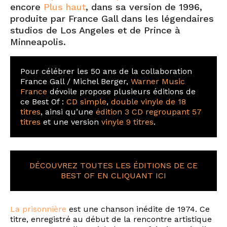
encore
Plus haut
, dans sa version de 1996,
produite par France Gall dans les légendaires
studios de Los Angeles et de Prince à
Minneapolis.
Pour célébrer les 50 ans de la collaboration
France Gall / Michel Berger,
Warner Music
France
dévoile propose plusieurs éditions de
ce Best Of :
CD simple
,
double vinyle de 18
titres
, ainsi qu’une
édition 3 CD regroupant 57
titres
et une version
vinyle 9 titres
.
DÉCOUVREZ TOUTES LES ÉDITIONS DE CE
BEST OF EN CLIQUANT ICI
La prisonnière
est une chanson inédite de 1974. Ce
titre, enregistré au début de la rencontre artistique