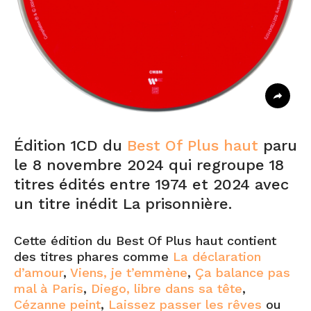
Édition 1CD du
Best Of Plus haut
paru
le 8 novembre 2024 qui regroupe 18
titres édités entre 1974 et 2024 avec
un titre inédit La prisonnière.
Cette édition du Best Of Plus haut contient
des titres phares comme
La déclaration
d’amour
,
Viens, je t’emmène
,
Ça balance pas
mal à Paris
,
Diego, libre dans sa tête
,
Cézanne peint
,
Laissez passer les rêves
ou