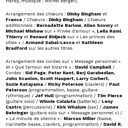
Hardy, musique : Michel Berger).
Arrangement des chœurs :
Dinky Bingham
et
France
/ Chœurs :
Dinky Bingham
/ Chœurs
additionnels :
Bernadette Barlow
,
Allen Sovory
et
Michael Mishaw
sur « Privée d’amour »,
Leila Rami
,
Thierry
et
Renaud Bidjeck
sur « Les princes des
villes » /
Armand Sabal-Lecco
et
Kathleen
Bradford
sur les autres titres.
Arrangement des cordes sur « Message personnel »
et « Que l’amour est bizarre » :
David Campbell
/
Cordes :
Sid Page
,
Peter Kent, Berj Garabedian,
John Scanlon, Scott Haupert, Larry Corbert,
Suzie Katayama
/
Ricky Peterson
(claviers) /
Paul
Peterson
(programmation, basse, guitare
rythmique) /
Jef Hull
(programmation) /
Tim Pierce
(guitare solo) /
Winnie Colaiuta
(batterie) /
Leny
Castro
(percussions) /
Kirk Whalum
(sax) /
James
Behringer
(guitare solo sur « Message personnel ») /
« La minute de silence » :
Marcus Miller
(basse,
clarinette basse, claviers, programmation) /
David R.