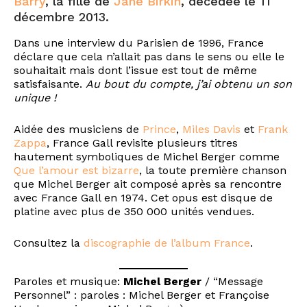
Barry
, la fille de
Jane Birkin
, décédée le 11
décembre 2013.
Dans une interview du Parisien de 1996, France
déclare que cela n’allait pas dans le sens ou elle le
souhaitait mais dont l’issue est tout de même
satisfaisante.
Au bout du compte, j’ai obtenu un son
unique !
Aidée des musiciens de
Prince
,
Miles Davis
et
Frank
Zappa
, France Gall revisite plusieurs titres
hautement symboliques de Michel Berger comme
Que l’amour est bizarre
, la toute première chanson
que Michel Berger ait composé après sa rencontre
avec France Gall en 1974. Cet opus est disque de
platine avec plus de 350 000 unités vendues.
Consultez la
discographie de l’album France
.
Paroles et musique:
Michel Berger
/ “Message
Personnel” : paroles : Michel Berger et Françoise