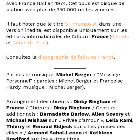
avec France Gall en 1974. Cet opus est disque de
platine avec plus de 350 000 unités vendues.
Il faut noter que le titre
Si, maman si
, dans une
version inédite, est disponible uniquement sur les
éditions internationales de l’album
France
(
Canada
et
Corée du Sud
).
Consultez la
discographie de l’album France
.
Paroles et musique:
Michel Berger
/ “Message
Personnel” : paroles : Michel Berger et Françoise
Hardy, musique : Michel Berger).
Arrangement des chœurs :
Dinky Bingham
et
France
/ Chœurs :
Dinky Bingham
/ Chœurs
additionnels :
Bernadette Barlow
,
Allen Sovory
et
Michael Mishaw
sur « Privée d’amour »,
Leila Rami
,
Thierry
et
Renaud Bidjeck
sur « Les princes des
villes » /
Armand Sabal-Lecco
et
Kathleen
Bradford
sur les autres titres.