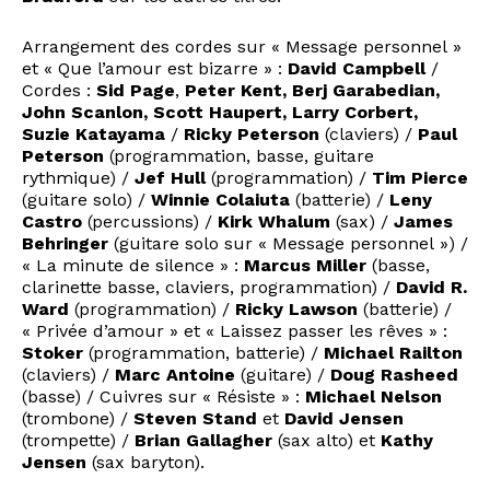
Arrangement des cordes sur « Message personnel »
et « Que l’amour est bizarre » :
David Campbell
/
Cordes :
Sid Page
,
Peter Kent, Berj Garabedian,
John Scanlon, Scott Haupert, Larry Corbert,
Suzie Katayama
/
Ricky Peterson
(claviers) /
Paul
Peterson
(programmation, basse, guitare
rythmique) /
Jef Hull
(programmation) /
Tim Pierce
(guitare solo) /
Winnie Colaiuta
(batterie) /
Leny
Castro
(percussions) /
Kirk Whalum
(sax) /
James
Behringer
(guitare solo sur « Message personnel ») /
« La minute de silence » :
Marcus Miller
(basse,
clarinette basse, claviers, programmation) /
David R.
Ward
(programmation) /
Ricky Lawson
(batterie) /
« Privée d’amour » et « Laissez passer les rêves » :
Stoker
(programmation, batterie) /
Michael Railton
(claviers) /
Marc Antoine
(guitare) /
Doug Rasheed
(basse) / Cuivres sur « Résiste » :
Michael Nelson
(trombone) /
Steven Stand
et
David Jensen
(trompette) /
Brian Gallagher
(sax alto) et
Kathy
Jensen
(sax baryton).