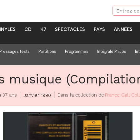
INYLES
CD
K7
SPECTACLES
PAYS
ANNÉES
Pressages tests
Partitions
Programmes
Intégrale Philips
In
 musique (Compilation
 a 37 ans
Dans la collection de
France Gall Col
Janvier 1990