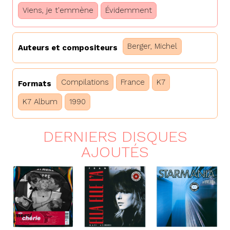
Viens, je t'emmène
Évidemment
Berger, Michel
Auteurs et compositeurs
Compilations
France
K7
Formats
K7 Album
1990
DERNIERS DISQUES
AJOUTÉS