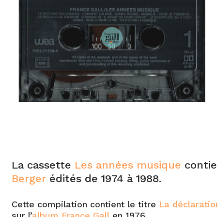
La cassette
Les années musique
contie
Berger
édités de 1974 à 1988.
Cette compilation contient le titre
La déclarati
sur l’
album France Gall
en 1976.