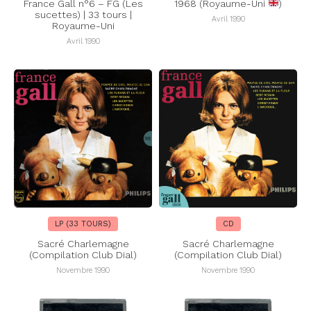
France Gall n°6 – FG (Les
1968 (Royaume-Uni
)
sucettes) | 33 tours |
Avril 1990
Royaume-Uni
Avril 1990
LP (33 TOURS)
CD
Sacré Charlemagne
Sacré Charlemagne
(Compilation Club Dial)
(Compilation Club Dial)
Novembre 1990
Novembre 1990