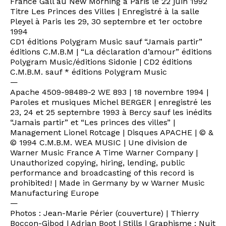
France Gall au New Morning à Paris le 22 juin 1992
Titre Les Princes des Villes | Enregistré à la salle
Pleyel à Paris les 29, 30 septembre et 1er octobre
1994
CD1 éditions Polygram Music sauf “Jamais partir”
éditions C.M.B.M | “La déclaration d’amour” éditions
Polygram Music/éditions Sidonie | CD2 éditions
C.M.B.M. sauf * éditions Polygram Music
—
Apache 4509-98489-2 WE 893 | 18 novembre 1994 |
Paroles et musiques Michel BERGER | enregistré les
23, 24 et 25 septembre 1993 à Bercy sauf les inédits
“Jamais partir” et “Les princes des villes” |
Management Lionel Rotcage | Disques APACHE | © &
© 1994 C.M.B.M. WEA MUSIC | Une division de
Warner Music France A Time Warner Company |
Unauthorized copying, hiring, lending, public
performance and broadcasting of this record is
prohibited! | Made in Germany by w Warner Music
Manufacturing Europe
—
Photos : Jean-Marie Périer (couverture) | Thierry
Boccon-Gibod | Adrian Boot | Stills | Graphisme : Nuit