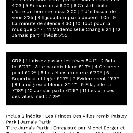
4’03 | 5 Si maman si 6’00 | 6 C’est difficile
d’être un homme aussi 3’00 | 7 J’ai besoin de
vous 3’35 | 8 Il jouait du piano debout 4’05 | 9
La minute de silence 4’30 | 10 Tout pour la
musique 3’17 | 11 Mademoiselle Chang 8’24 | 12
Jamais partir inédit 5’55
CD2
| 1 Laissez passer les rêves 5’41* | 2 Bats-
toi 5’23* | 3 Le paradis blanc 5’17* | 4 Cézanne
peint 6’42* | 5 Les élans du cœur 6’30* | 6
Superficiel et léger 5’47* | 7 Evidemment 4’53*
| 8 La négresse blonde 3’44* | 9 Ella, elle l’a
7’18* | 10 Jamais partir 6’26* | 11 Les princes
des villes inédit 7’29*
Inclus 2 inédits | Les Princes Des Villes remix Paisley
Park | Jamais Partir
Titre Jamais Partir | Enregistré par Michel Berger et