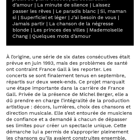
d’amour | La minute de silence | Laissez
passer les rêves | Le paradis blanc | Si, maman
si | Superficiel et léger | J’ai besoin de vous |
Jamais partir | La chanson de la négresse
blonde | Les princes des villes | Mademoiselle
Chang | Quelques mots d’amour
À l’origine, une série de six dates consécutives était
prévue en juin 1993, mais des problèmes de santé
ont contraint France Gall à les reporter. Les
concerts se sont finalement tenus en septembre,
répartis sur deux week-ends. Ce projet marquait
une étape importante dans la carrière de France
Gall. Privée de la présence de Michel Berger, elle a
dû prendre en charge l’intégralité de la production
artistique : décors, lumières, choix des chansons et
direction musicale. Elle s’est entourée de musiciens
de confiance et a demandé à chacun de dépasser
ses limites pour créer un spectacle unique. Cette
démarche lui a permis de s’approprier pleinement
les chansons qu’ils avaient construites ensemble,