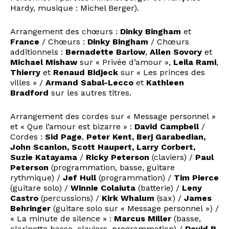
Hardy, musique : Michel Berger).
Arrangement des chœurs :
Dinky Bingham
et
France
/ Chœurs :
Dinky Bingham
/ Chœurs
additionnels :
Bernadette Barlow
,
Allen Sovory
et
Michael Mishaw
sur « Privée d’amour »,
Leila Rami
,
Thierry
et
Renaud Bidjeck
sur « Les princes des
villes » /
Armand Sabal-Lecco
et
Kathleen
Bradford
sur les autres titres.
Arrangement des cordes sur « Message personnel »
et « Que l’amour est bizarre » :
David Campbell
/
Cordes :
Sid Page
,
Peter Kent, Berj Garabedian,
John Scanlon, Scott Haupert, Larry Corbert,
Suzie Katayama
/
Ricky Peterson
(claviers) /
Paul
Peterson
(programmation, basse, guitare
rythmique) /
Jef Hull
(programmation) /
Tim Pierce
(guitare solo) /
Winnie Colaiuta
(batterie) /
Leny
Castro
(percussions) /
Kirk Whalum
(sax) /
James
Behringer
(guitare solo sur « Message personnel ») /
« La minute de silence » :
Marcus Miller
(basse,
clarinette basse, claviers, programmation) /
David R.