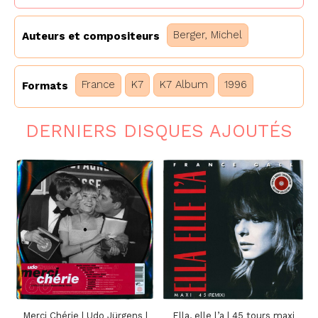
Berger, Michel
Auteurs et compositeurs
France
K7
K7 Album
1996
Formats
DERNIERS DISQUES AJOUTÉS
Merci Chérie | Udo Jürgens |
Ella, elle l’a | 45 tours maxi