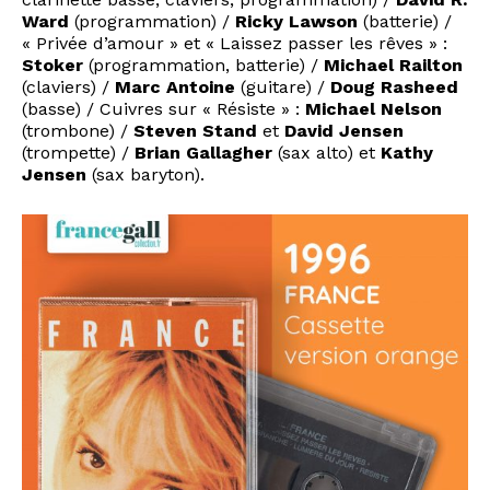
Ward
(programmation) /
Ricky Lawson
(batterie) /
« Privée d’amour » et « Laissez passer les rêves » :
Stoker
(programmation, batterie) /
Michael Railton
(claviers) /
Marc Antoine
(guitare) /
Doug Rasheed
(basse) / Cuivres sur « Résiste » :
Michael Nelson
(trombone) /
Steven Stand
et
David Jensen
(trompette) /
Brian Gallagher
(sax alto) et
Kathy
Jensen
(sax baryton).