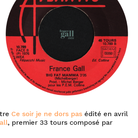
itre
Ce soir je ne dors pas
édité en avril
all
, premier 33 tours composé par