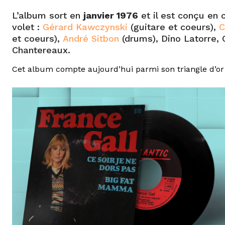
L’album sort en
janvier 1976
et il est conçu en 
volet :
Gérard Kawczynski
(guitare et coeurs),
C
et coeurs),
André Sitbon
(drums), Dino Latorre,
Chantereaux.
Cet album compte aujourd’hui parmi son triangle d’or