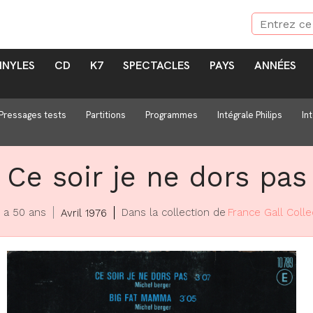
INYLES
CD
K7
SPECTACLES
PAYS
ANNÉES
Pressages tests
Partitions
Programmes
Intégrale Philips
In
Ce soir je ne dors pas
y a 50 ans
Dans la collection de
France Gall Colle
Avril 1976