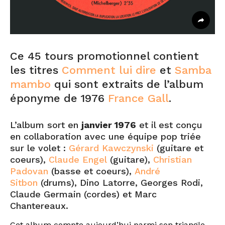
Ce 45 tours promotionnel contient
les titres
Comment lui dire
et
Samba
mambo
qui sont extraits de l’album
éponyme de 1976
France Gall
.
L’album sort en
janvier 1976
et il est conçu
en collaboration avec une équipe pop triée
sur le volet :
Gérard Kawczynski
(guitare et
coeurs),
Claude Engel
(guitare),
Christian
Padovan
(basse et coeurs),
André
Sitbon
(drums), Dino Latorre, Georges Rodi,
Claude Germain (cordes) et Marc
Chantereaux.
Cet album compte aujourd’hui parmi son triangle