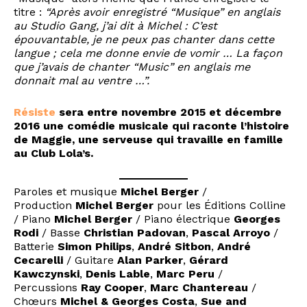
titre :
“Après avoir enregistré “Musique” en anglais
au Studio Gang, j’ai dit à Michel : C’est
épouvantable, je ne peux pas chanter dans cette
langue ; cela me donne envie de vomir … La façon
que j’avais de chanter “Music” en anglais me
donnait mal au ventre …”.
Résiste
sera entre novembre 2015 et décembre
2016 une comédie musicale qui raconte l’histoire
de Maggie, une serveuse qui travaille en famille
au Club Lola’s.
Paroles et musique
Michel Berger
/
Production
Michel Berger
pour les Éditions Colline
/ Piano
Michel Berger
/ Piano électrique
Georges
Rodi
/ Basse
Christian Padovan
,
Pascal Arroyo
/
Batterie
Simon Philips
,
André Sitbon
,
André
Cecarelli
/ Guitare
Alan Parker
,
Gérard
Kawczynski
,
Denis Lable
,
Marc Peru
/
Percussions
Ray Cooper
,
Marc Chantereau
/
Chœurs
Michel & Georges Costa
,
Sue and