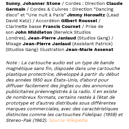
Sunny
,
Johanner Stone
/ Cordes : Direction
Claude
Germain
/ Cordes & Cuivres : Direction “Dancing
disco” et “Une nuit à Paris”
Jimmy Horowitz
(Lead
David Katz) / Accordéon
Gilbert Roussel
/
Clarinette basse
Francis Cournet
/ Prise de
son
John Middleton
(Berwick Studios
Londres),
Jean-Pierre Janiaud
(Studios Gang) /
Mixage
Jean-Pierre Janiaud
(Assistant Patrick)
(Studios Gang) Illustration
Jean-Marie Assenat
Note : La cartouche audio est un type de bande
magnétique sans fin, disposée dans une cartouche
plastique protectrice, développé à partir du début
des années 1950 aux États-Unis, d’abord pour
diffuser facilement des jingles ou des annonces
publicitaires préenregistrés à la radio. Il en existe
de nombreux formats, certains restés à l’état de
prototype et d’autres distribués sous différentes
marques commerciales, avec des caractéristiques
distinctes comme les cartouches Fidelipac (1959) et
Stereo-Pak (1962).
Source Wikipédia