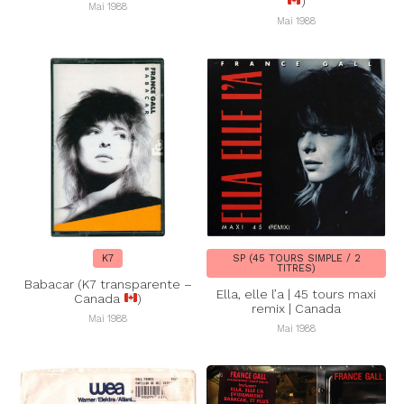
)
Mai 1988
Mai 1988
K7
SP (45 TOURS SIMPLE / 2
TITRES)
Babacar (K7 transparente –
Ella, elle l’a | 45 tours maxi
Canada
)
remix | Canada
Mai 1988
Mai 1988