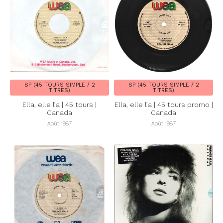
SP (45 TOURS SIMPLE / 2
SP (45 TOURS SIMPLE / 2
TITRES)
TITRES)
Ella, elle l’a | 45 tours |
Ella, elle l’a | 45 tours promo |
Canada
Canada
Août 1987
Août 1987