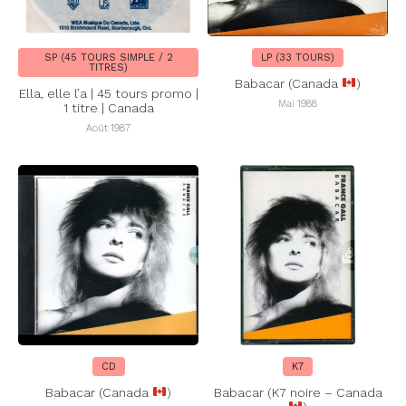
SP (45 TOURS SIMPLE / 2
LP (33 TOURS)
TITRES)
Babacar (Canada
)
Ella, elle l’a | 45 tours promo |
Mai 1988
1 titre | Canada
Août 1987
CD
K7
Babacar (Canada
)
Babacar (K7 noire – Canada