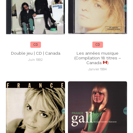
CD
CD
Double jeu | CD | Canada
Les années musique
(Compilation 18 titres –
Juin 1992
Canada
)
Janvier 1994