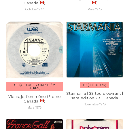
Canada
)
)
Octobre 1977
Mars 1978
SP (45 TOURS SIMPLE / 2
LP (33 TOURS)
TITRES)
Starmania | 33 tours ouvrant |
Viens, je t’emmène (Promo
1ère édition 78 | Canada
Canada
)
Novembre 1978
Mars 1978