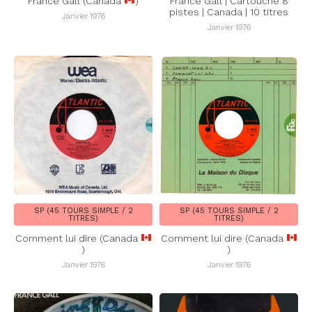
France Gall (Canada
)
France Gall | Cartouche 8
pistes | Canada | 10 titres
Janvier 1976
Janvier 1976
SP (45 TOURS SIMPLE / 2
SP (45 TOURS SIMPLE / 2
TITRES)
TITRES)
Comment lui dire (Canada
Comment lui dire (Canada
)
)
Janvier 1976
Janvier 1976