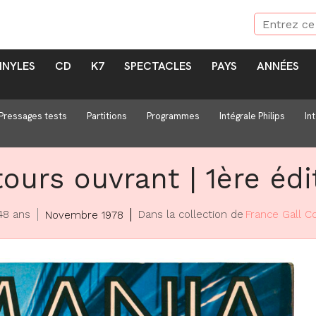
INYLES
CD
K7
SPECTACLES
PAYS
ANNÉES
Pressages tests
Partitions
Programmes
Intégrale Philips
In
tours ouvrant | 1ère édi
 48 ans
Dans la collection de
France Gall Co
Novembre 1978