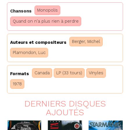
Monopolis
Chansons
Quand on n'a plus rien à perdre
Berger, Michel
Auteurs et compositeurs
Plamondon, Luc
Canada
LP (33 tours)
Vinyles
Formats
1978
DERNIERS DISQUES
AJOUTÉS