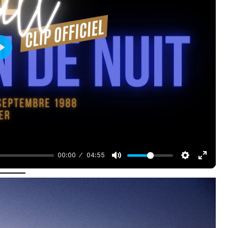
P
l
a
y
00:00
04:55