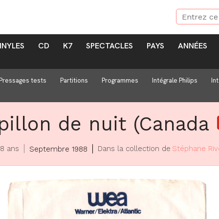
INYLES
CD
K7
SPECTACLES
PAYS
ANNÉES
Pressages tests
Partitions
Programmes
Intégrale Philips
In
pillon de nuit (Canada
38 ans
Dans la collection de
Stéphane Riv
Septembre 1988