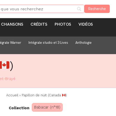
CHANSONS
CRÉDITS
PHOTOS
VIDÉOS
tégrale Warner
Intégrale studio et 3 Lives
Anthologie
)
et-Brayé
Accueil
Papillon de nuit (Canada
)
Babacar (n°18)
Collection