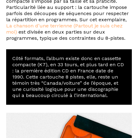
compacte s’impose par sa taille et sa praticité.
Particularité liée au support : la cartouche impose
parfois des découpes de séquences pour respecter
la répartition en programmes. Sur cet exemplaire,
La chanson d’une terrienne (Partout je suis chez
moi)
est divisée en deux parties sur deux
programmes, typique des contraintes du 8-pistes.
Côté formats, l’album existe donc en cassette
compacte (K7), en 33 tours, et plus tard en CD
: la première édition CD en France date de
1990. Cette cartouche 8 pistes, elle, reste un
témoin très “Canada/voiture” de l’époque, et
une curiosité logique pour une discographie
qui a beaucoup circulé à l’international.