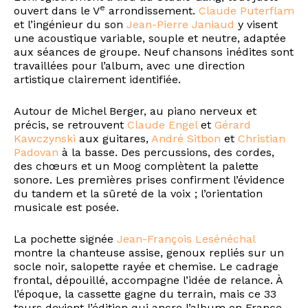
e
ouvert dans le V
arrondissement.
Claude Puterflam
et l’ingénieur du son
Jean-Pierre Janiaud
y visent
une acoustique variable, souple et neutre, adaptée
aux séances de groupe. Neuf chansons inédites sont
travaillées pour l’album, avec une direction
artistique clairement identifiée.
Autour de Michel Berger, au piano nerveux et
précis, se retrouvent
Claude Engel
et
Gérard
Kawczynski
aux guitares,
André Sitbon
et
Christian
Padovan
à la basse. Des percussions, des cordes,
des chœurs et un Moog complètent la palette
sonore. Les premières prises confirment l’évidence
du tandem et la sûreté de la voix ; l’orientation
musicale est posée.
La pochette signée
Jean-François Lesénéchal
montre la chanteuse assise, genoux repliés sur un
socle noir, salopette rayée et chemise. Le cadrage
frontal, dépouillé, accompagne l’idée de relance. À
l’époque, la cassette gagne du terrain, mais ce 33
tours devient l’édition qui ancre l’album en France.