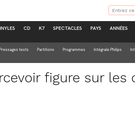
INYLES
CD
K7
SPECTACLES
PAYS
ANNÉES
Pressages tests
Partitions
Programmes
Intégrale Philips
In
cevoir
figure sur les