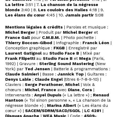
La lettre
3:51 | 7.
La chanson de la négresse
blonde
3:40 | 8.
Les couloirs des Halles
4:18 | 9.
Les élans du cœur
4:45 | 10.
Jamais partir
5:08
Mentions légales & crédits
| Paroles et musique :
Michel Berger
| Produit par
Michel Berger
et
France Gall
pour
C.M.B.M.
| Photo pochette :
Thierry Boccon-Gibod
| Infographie :
Franck Léon
|
Conception graphique :
FKGB
| Enregistré par
Laurent Gatignol
au
Studio Face B
| Mixé par
Frank Filipetti
au
Studio Face B
et
Mega
(Paris,
1992) | Gravure :
Sterling Sound Mastering
(New
York) par
Ted Jensen
| Batterie & programmations :
Claude Salmieri
| Basse :
Jannick Top
| Guitares :
Denys Lable
;
Claude Engel
(titres 6-7-8-9-10) |
Claviers :
Serge Perathoner
,
Michel
| Voix &
chœurs :
Michel
,
France
avec
Diane
,
Cora
|
Intervenants :
Anyel Dupuis
(« La lettre ») ;
Renaud
Hantson
(« Toi sinon personne », « La chanson de la
négresse blonde ») ;
Marina Albert
(« Les élans du
cœur ») |
SACEM/SDRM/SACD/SGDL
|
LC 4281
|
Disques Apache
|
WEA Music
| Code :
4509-