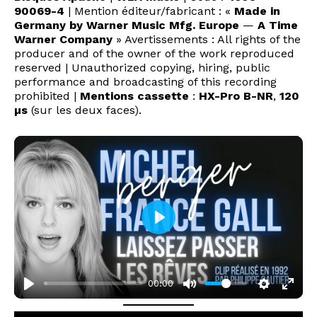
90069-4
| Mention éditeur/fabricant : «
Made in
Germany by Warner Music Mfg. Europe
—
A Time
Warner Company
» Avertissements : All rights of the
producer and of the owner of the work reproduced
reserved | Unauthorized copying, hiring, public
performance and broadcasting of this recording
prohibited |
Mentions cassette
:
HX-Pro B-NR
,
120
µs
(sur les deux faces).
P
l
a
00:00
y