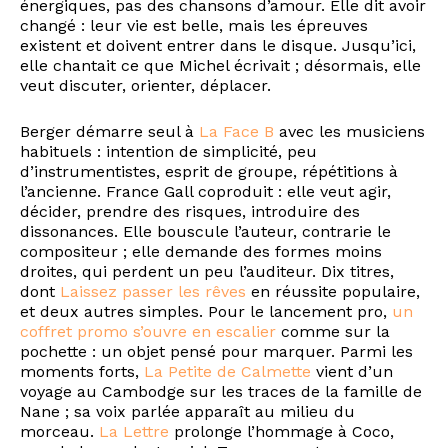
énergiques, pas des chansons d’amour. Elle dit avoir
changé : leur vie est belle, mais les épreuves
existent et doivent entrer dans le disque. Jusqu’ici,
elle chantait ce que Michel écrivait ; désormais, elle
veut discuter, orienter, déplacer.
Berger démarre seul à
La Face B
avec les musiciens
habituels : intention de simplicité, peu
d’instrumentistes, esprit de groupe, répétitions à
l’ancienne. France Gall coproduit : elle veut agir,
décider, prendre des risques, introduire des
dissonances. Elle bouscule l’auteur, contrarie le
compositeur ; elle demande des formes moins
droites, qui perdent un peu l’auditeur. Dix titres,
dont
Laissez passer les rêves
en réussite populaire,
et deux autres simples. Pour le lancement pro,
un
coffret promo s’ouvre en escalier
comme sur la
pochette : un objet pensé pour marquer. Parmi les
moments forts,
La Petite de Calmette
vient d’un
voyage au Cambodge sur les traces de la famille de
Nane ; sa voix parlée apparaît au milieu du
morceau.
La Lettre
prolonge l’hommage à Coco,