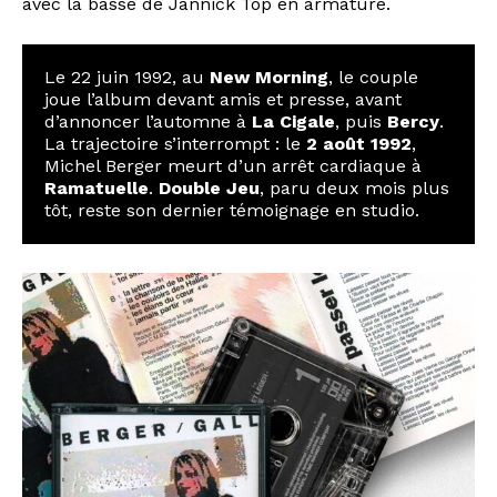
avec la basse de Jannick Top en armature.
Le 22 juin 1992, au
New Morning
, le couple
joue l’album devant amis et presse, avant
d’annoncer l’automne à
La Cigale
, puis
Bercy
.
La trajectoire s’interrompt : le
2 août 1992
,
Michel Berger meurt d’un arrêt cardiaque à
Ramatuelle
.
Double Jeu
, paru deux mois plus
tôt, reste son dernier témoignage en studio.