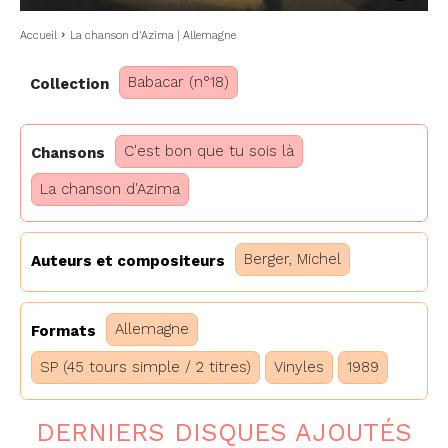
Accueil
La chanson d'Azima | Allemagne
Babacar (n°18)
Collection
C'est bon que tu sois là
Chansons
La chanson d'Azima
Berger, Michel
Auteurs et compositeurs
Allemagne
Formats
SP (45 tours simple / 2 titres)
Vinyles
1989
DERNIERS DISQUES AJOUTÉS