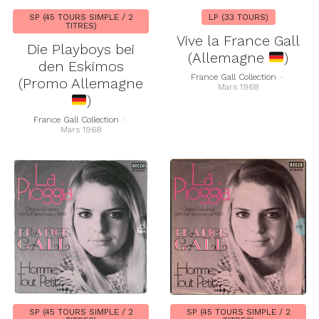
SP (45 TOURS SIMPLE / 2
LP (33 TOURS)
TITRES)
Vive la France Gall
Die Playboys bei
(Allemagne
)
den Eskimos
France Gall Collection
-
(Promo Allemagne
Mars 1968
)
France Gall Collection
-
Mars 1968
SP (45 TOURS SIMPLE / 2
SP (45 TOURS SIMPLE / 2