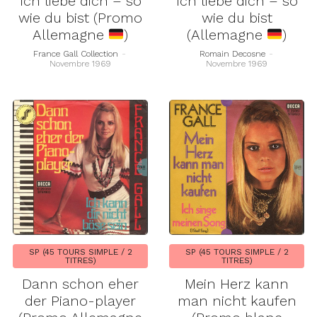
Ich liebe dich – so
Ich liebe dich – so
wie du bist (Promo
wie du bist
Allemagne
)
(Allemagne
)
France Gall Collection
-
Romain Decosne
-
Novembre 1969
Novembre 1969
SP (45 TOURS SIMPLE / 2
SP (45 TOURS SIMPLE / 2
TITRES)
TITRES)
Dann schon eher
Mein Herz kann
der Piano-player
man nicht kaufen