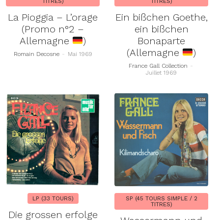
TITRES)
TITRES)
La Pioggia – L’orage
Ein bißchen Goethe,
(Promo n°2 –
ein bißchen
Allemagne
)
Bonaparte
(Allemagne
)
Romain Decosne
-
Mai 1969
France Gall Collection
-
Juillet 1969
LP (33 TOURS)
SP (45 TOURS SIMPLE / 2
TITRES)
Die grossen erfolge