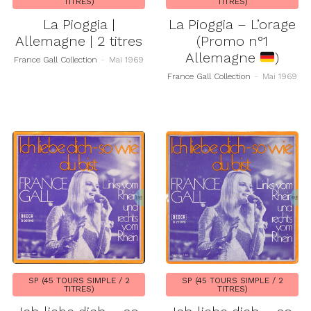
TITRES)
TITRES)
La Pioggia |
La Pioggia – L’orage
Allemagne | 2 titres
(Promo n°1
Allemagne
)
France Gall Collection
-
Mai 1969
France Gall Collection
-
Mai 1969
SP (45 TOURS SIMPLE / 2
SP (45 TOURS SIMPLE / 2
TITRES)
TITRES)