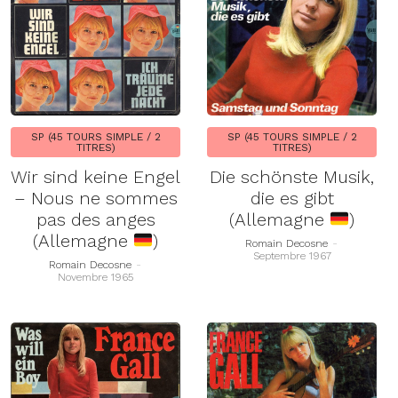
SP (45 TOURS SIMPLE / 2
SP (45 TOURS SIMPLE / 2
TITRES)
TITRES)
Wir sind keine Engel
Die schönste Musik,
– Nous ne sommes
die es gibt
pas des anges
(Allemagne
)
(Allemagne
)
Romain Decosne
-
Septembre 1967
Romain Decosne
-
Novembre 1965