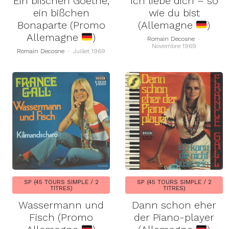
Ein bißchen Goethe,
Ich liebe dich – so
ein bißchen
wie du bist
Bonaparte (Promo
(Allemagne
)
Allemagne
)
Romain Decosne
-
Novembre 1969
Romain Decosne
-
Juillet 1969
SP (45 TOURS SIMPLE / 2
SP (45 TOURS SIMPLE / 2
TITRES)
TITRES)
Wassermann und
Dann schon eher
Fisch (Promo
der Piano-player