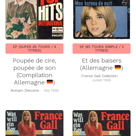
EP (SUPER 45 TOURS / 4
SP (45 TOURS SIMPLE / 2
TITRES)
TITRES)
Poupée de cire,
Et des baisers
poupée de son
(Allemagne
)
(Compilation
France Gall Collection
-
Juillet 1965
Allemagne
)
Romain Decosne
-
Mai 1965