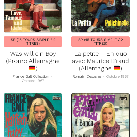
SP (45 TOURS SIMPLE / 2
SP (45 TOURS SIMPLE / 2
TITRES)
TITRES)
Was will ein Boy
La petite – En duo
(Promo Allemagne
avec Maurice Biraud
)
(Allemagne
)
France Gall Collection
-
Romain Decosne
-
Octobre 1967
Octobre 1967