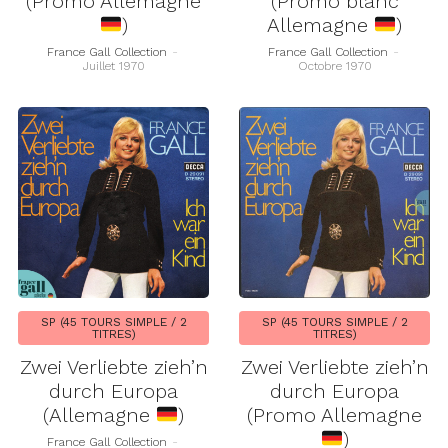
(Promo Allemagne
(Promo blanc
)
Allemagne
)
France Gall Collection
-
France Gall Collection
-
Juillet 1970
Octobre 1970
SP (45 TOURS SIMPLE / 2
SP (45 TOURS SIMPLE / 2
TITRES)
TITRES)
Zwei Verliebte zieh’n
Zwei Verliebte zieh’n
durch Europa
durch Europa
(Allemagne
)
(Promo Allemagne
)
France Gall Collection
-