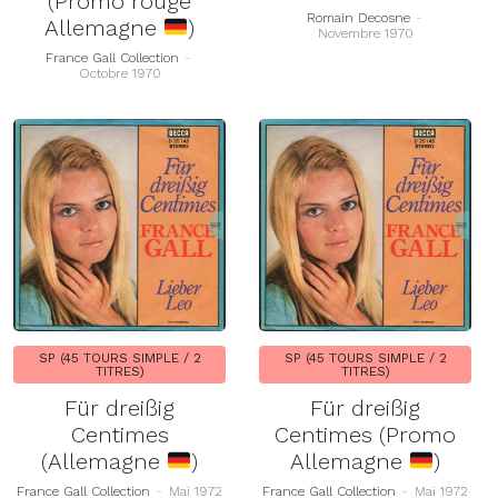
(Promo rouge
Romain Decosne
-
Allemagne
)
Novembre 1970
France Gall Collection
-
Octobre 1970
SP (45 TOURS SIMPLE / 2
SP (45 TOURS SIMPLE / 2
TITRES)
TITRES)
Für dreißig
Für dreißig
Centimes
Centimes (Promo
(Allemagne
)
Allemagne
)
France Gall Collection
-
Mai 1972
France Gall Collection
-
Mai 1972