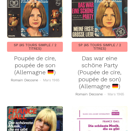
SP (45 TOURS SIMPLE / 2
SP (45 TOURS SIMPLE / 2
TITRES)
TITRES)
Poupée de cire,
Das war eine
poupée de son
schöne Party
(Allemagne
)
(Poupée de cire,
poupée de son)
Romain Decosne
-
Mars 1965
(Allemagne
)
Romain Decosne
-
Mars 1965