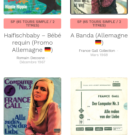
SP (45 TOURS SIMPLE / 2
SP (45 TOURS SIMPLE / 2
TITRES)
TITRES)
Haifischbaby – Bébé
A Banda (Allemagne
requin (Promo
)
Allemagne
)
France Gall Collection
-
Mars 1968
Romain Decosne
-
Décembre 1967