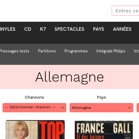
INYLES
CD
K7
SPECTACLES
PAYS
ANNÉES
Pressages tests
Partitions
Programmes
Intégrale Philips
In
Allemagne
Chansons
Pays
Allemagne