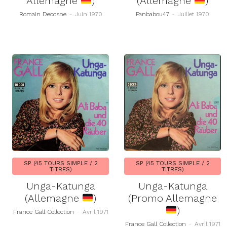
Allemagne
)
(Allemagne
)
Romain Decosne
-
Juin 1970
Fanbabou47
-
Juillet 1970
SP (45 TOURS SIMPLE / 2
SP (45 TOURS SIMPLE / 2
TITRES)
TITRES)
Unga-Katunga
Unga-Katunga
(Allemagne
)
(Promo Allemagne
)
France Gall Collection
-
Avril 1971
France Gall Collection
-
Avril 1971