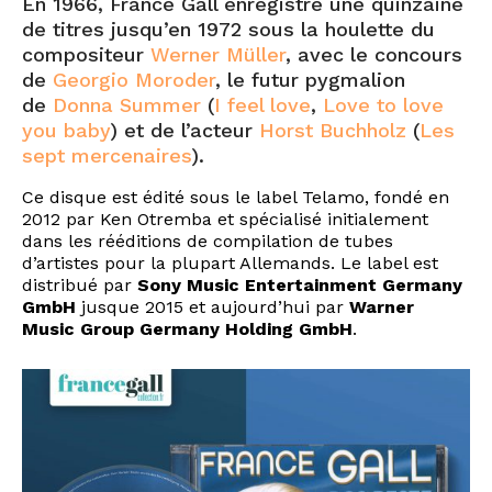
En 1966, France Gall enregistre une quinzaine
de titres jusqu’en 1972 sous la houlette du
compositeur
Werner Müller
, avec le concours
de
Georgio Moroder
, le futur pygmalion
de
Donna Summer
(
I feel love
,
Love to love
you baby
) et de l’acteur
Horst Buchholz
(
Les
sept mercenaires
).
Ce disque est édité sous le label Telamo, fondé en
2012 par Ken Otremba et spécialisé initialement
dans les rééditions de compilation de tubes
d’artistes pour la plupart Allemands. Le label est
distribué par
Sony Music Entertainment Germany
GmbH
jusque 2015 et aujourd’hui par
Warner
Music Group Germany Holding GmbH
.