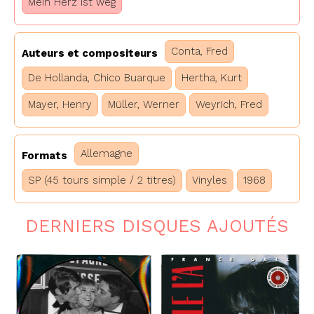
Mein Herz ist weg
Conta, Fred
Auteurs et compositeurs
De Hollanda, Chico Buarque
Hertha, Kurt
Mayer, Henry
Müller, Werner
Weyrich, Fred
Allemagne
Formats
SP (45 tours simple / 2 titres)
Vinyles
1968
DERNIERS DISQUES AJOUTÉS