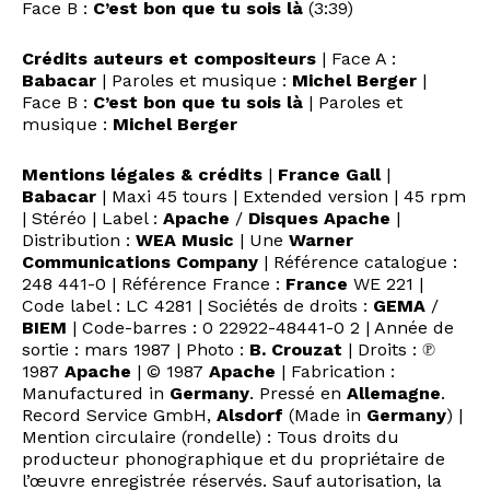
Face B :
C’est bon que tu sois là
(3:39)
Crédits auteurs et compositeurs
| Face A :
Babacar
| Paroles et musique :
Michel Berger
|
Face B :
C’est bon que tu sois là
| Paroles et
musique :
Michel Berger
Mentions légales & crédits
|
France Gall
|
Babacar
| Maxi 45 tours | Extended version | 45 rpm
| Stéréo | Label :
Apache
/
Disques Apache
|
Distribution :
WEA Music
| Une
Warner
Communications Company
| Référence catalogue :
248 441-0 | Référence France :
France
WE 221 |
Code label : LC 4281 | Sociétés de droits :
GEMA
/
BIEM
| Code-barres : 0 22922-48441-0 2 | Année de
sortie : mars 1987 | Photo :
B. Crouzat
| Droits : ℗
1987
Apache
| © 1987
Apache
| Fabrication :
Manufactured in
Germany
. Pressé en
Allemagne
.
Record Service GmbH,
Alsdorf
(Made in
Germany
) |
Mention circulaire (rondelle) : Tous droits du
producteur phonographique et du propriétaire de
l’œuvre enregistrée réservés. Sauf autorisation, la