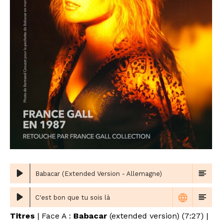
Babacar (Extended Version - Allemagne)
C'est bon que tu sois là
Titres
| Face A :
Babacar
(extended version) (7:27) |