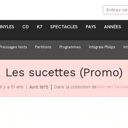
INYLES
CD
K7
SPECTACLES
PAYS
ANNÉES
Pressages tests
Partitions
Programmes
Intégrale Philips
In
Les sucettes (Promo)
il y a 51 ans
Dans la collection de
Romain Decos
Avril 1975