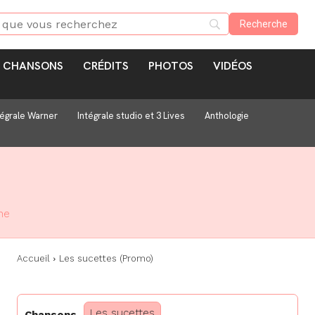
CHANSONS
CRÉDITS
PHOTOS
VIDÉOS
tégrale Warner
Intégrale studio et 3 Lives
Anthologie
ne
Accueil
Les sucettes (Promo)
Les sucettes
Chansons