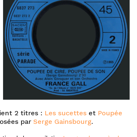
ent 2 titres :
Les sucettes
et
Poupée
posées par
Serge Gainsbourg
.