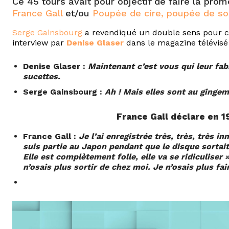
Ce 45 tours avait pour objectif de faire la pro
France Gall
et/ou
Poupée de cire, poupée de so
Serge Gainsbourg
a revendiqué un double sens pour ce
interview par
Denise Glaser
dans le magazine télévisé
Denise Glaser :
Maintenant c’est vous qui leur fab
sucettes.
Serge Gainsbourg :
Ah ! Mais elles sont au ginge
France Gall déclare en 19
France Gall :
Je l’ai enregistrée très, très, très 
suis partie au Japon pendant que le disque sortait
Elle est complètement folle, elle va se ridiculiser »
n’osais plus sortir de chez moi. Je n’osais plus fair