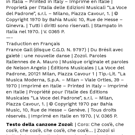
in Italia – Printed in Italy – Imprimé en Italie |
Proprietà per l’Italia delle Edizioni Musicali “La Voce
del Padrone”, s.r.l. – Milano, Piazza Cavour, 1. | ©
Copyright 1970 by Bahia Music 10, Rue de Hesse –
Ginevra. | Tutti i diritti sono riservati. | Stampato in
Italia nel 1970. | V. 0365 P.
—-
Traduction en Français
France Gall (disque C.G.D. N. 9797) | Du Brésil avec
gaieté : une nouvelle danse | Zozoï. Paroles
italiennes de A. Mauro | Musique originale et paroles
de Nelson Angelo | Éditions Musicales | La Voce del
Padrone, 20121 Milan, Piazza Cavour 1 | Tip.-Lit. “La
Musica Moderna, S.p.A. – Milan – Viale Ortles, 39 –
1970 | Imprimé en Italie – Printed in Italy – Imprimé
en Italie | Propriété pour l’Italie des Éditions
Musicales “La Voce del Padrone”, s.r.l. – Milan,
Piazza Cavour, 1. | © Copyright 1970 par Bahia
Music, 10, Rue de Hesse – Genève. | Tous droits
réservés. | Imprimé en Italie en 1970. | V. 0365 P.
Testo della canzone Zozoï:
| Coro: Che cos’è, che
cos’è, che cos’è, che cos’è, che cos’è… | Zozoï si