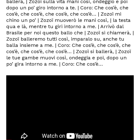
ballerà, | Zozoï sulla vita mani così, ondeggio e poi
dopo un po’ giro intorno a te. | Coro: Che cos’è, che
cos’è, che cos’è, che cos’è, che cos’è… | Zozoï mi
chino un po’ | Zozoï muoverò le mani così, | la testa
qua e là, mentre tu giri intorno a me. | Arrivò dal
Brasile per noi questo ballo che | Zozoï si chiamerà, |
Zozoï balleremo tutti così, imparalo su, anche tu
balla insieme a me. | Coro: Che cos’è, che cos’è, che
cos’è, che cos’è, che cos’è… | Zozoï si ballerà, | Zozoï
le tue gambe muovi così, ondeggia e poi, dopo un
po’ gira intorno a me. | Coro: Che cos’è…