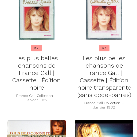
K7
K7
Les plus belles
Les plus belles
chansons de
chansons de
France Gall |
France Gall |
Cassette | Édition
Cassette | Édition
noire
noire transparente
(sans code-barres)
France Gall Collection
-
Janvier 1982
France Gall Collection
-
Janvier 1982