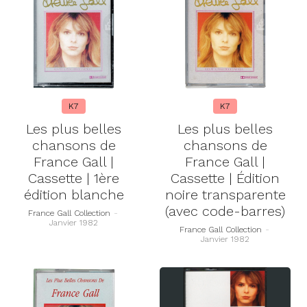
K7
K7
Les plus belles
Les plus belles
chansons de
chansons de
France Gall |
France Gall |
Cassette | 1ère
Cassette | Édition
édition blanche
noire transparente
(avec code-barres)
France Gall Collection
-
Janvier 1982
France Gall Collection
-
Janvier 1982