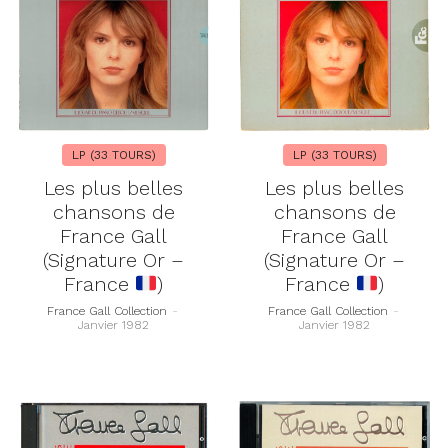
LP (33 TOURS)
LP (33 TOURS)
Les plus belles
Les plus belles
chansons de
chansons de
France Gall
France Gall
(Signature Or –
(Signature Or –
France
)
France
)
France Gall Collection
-
France Gall Collection
-
Janvier 1982
Janvier 1982