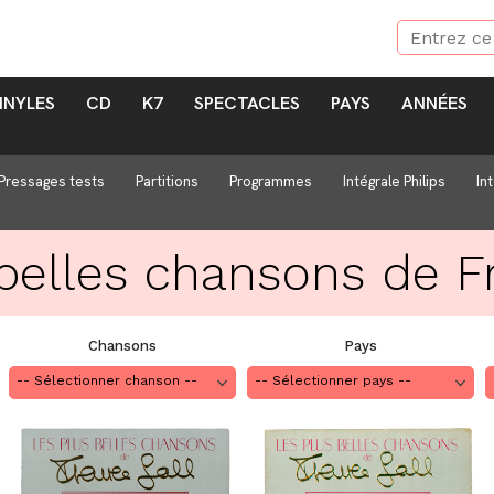
INYLES
CD
K7
SPECTACLES
PAYS
ANNÉES
Pressages tests
Partitions
Programmes
Intégrale Philips
In
belles chansons de F
Chansons
Pays