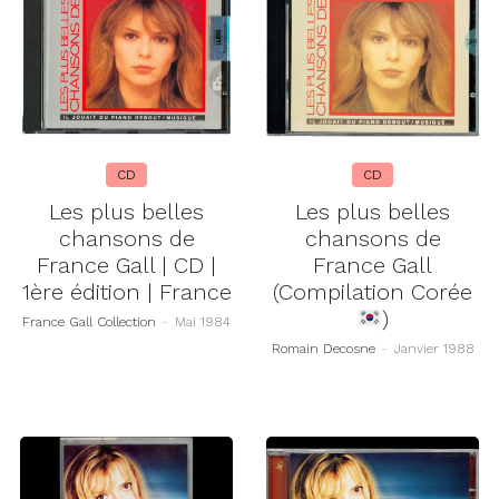
CD
CD
Les plus belles
Les plus belles
chansons de
chansons de
France Gall | CD |
France Gall
1ère édition | France
(Compilation Corée
)
France Gall Collection
-
Mai 1984
Romain Decosne
-
Janvier 1988