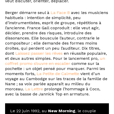
veut discuter, orienter, déplacer.
Berger démarre seul à
La Face B
avec les musiciens
habituels : intention de simplicité, peu
d’instrumentistes, esprit de groupe, répétitions à
l’ancienne. France Gall coproduit : elle veut agir,
décider, prendre des risques, introduire des
dissonances. Elle bouscule l’auteur, contrarie le
compositeur ; elle demande des formes moins
droites, qui perdent un peu l’auditeur. Dix titres,
dont
Laissez passer les rêves
en réussite populaire,
et deux autres simples. Pour le lancement pro,
un
coffret promo s’ouvre en escalier
comme sur la
pochette : un objet pensé pour marquer. Parmi les
moments forts,
La Petite de Calmette
vient d’un
voyage au Cambodge sur les traces de la famille de
Nane ; sa voix parlée apparaît au milieu du
morceau.
La Lettre
prolonge l’hommage à Coco,
avec la basse de Jannick Top en armature.
Le 22 juin 1992, au
New Morning
, le couple