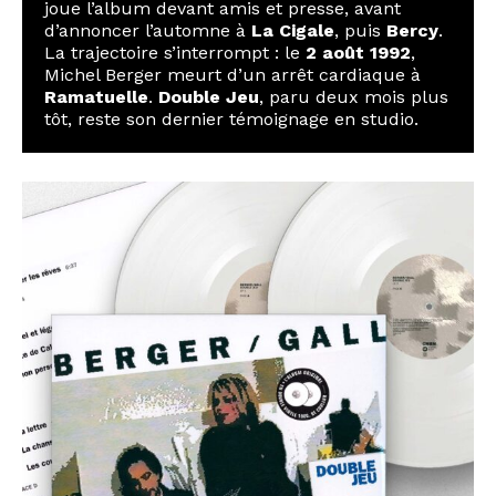
joue l’album devant amis et presse, avant
d’annoncer l’automne à
La Cigale
, puis
Bercy
.
La trajectoire s’interrompt : le
2 août 1992
,
Michel Berger meurt d’un arrêt cardiaque à
Ramatuelle
.
Double Jeu
, paru deux mois plus
tôt, reste son dernier témoignage en studio.