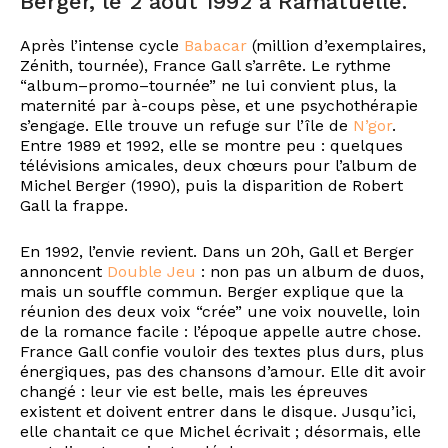
Berger, le 2 août 1992 à Ramatuelle.
Après l’intense cycle
Babacar
(million d’exemplaires,
Zénith, tournée), France Gall s’arrête. Le rythme
“album–promo–tournée” ne lui convient plus, la
maternité par à-coups pèse, et une psychothérapie
s’engage. Elle trouve un refuge sur l’île de
N’gor
.
Entre 1989 et 1992, elle se montre peu : quelques
télévisions amicales, deux chœurs pour l’album de
Michel Berger (1990), puis la disparition de Robert
Gall la frappe.
En 1992, l’envie revient. Dans un 20h, Gall et Berger
annoncent
Double Jeu
: non pas un album de duos,
mais un souffle commun. Berger explique que la
réunion des deux voix “crée” une voix nouvelle, loin
de la romance facile : l’époque appelle autre chose.
France Gall confie vouloir des textes plus durs, plus
énergiques, pas des chansons d’amour. Elle dit avoir
changé : leur vie est belle, mais les épreuves
existent et doivent entrer dans le disque. Jusqu’ici,
elle chantait ce que Michel écrivait ; désormais, elle