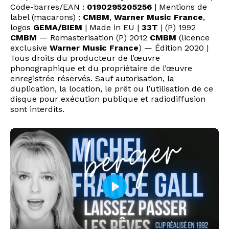
Code-barres/EAN :
0190295205256
| Mentions de
label (macarons) :
CMBM
,
Warner Music France
,
logos
GEMA/BIEM
| Made in EU |
33T
| (P) 1992
CMBM
— Remasterisation (P) 2012
CMBM
(licence
exclusive
Warner Music France
) — Édition 2020 |
Tous droits du producteur de l’œuvre
phonographique et du propriétaire de l’œuvre
enregistrée réservés. Sauf autorisation, la
duplication, la location, le prêt ou l’utilisation de ce
disque pour exécution publique et radiodiffusion
sont interdits.
P
l
a