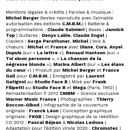
Mentions légales & crédits | Paroles & musique :
Michel Berger
(textes reproduits avec l’aimable
autorisation des éditions
C.M.B.M.
) | Batterie &
programmations :
Claude Salmieri
| Basse :
Jannick
Top
| Guitares :
Denys Lable
,
Claude Engel
|
Claviers :
Serge Perathoner
,
Michel
| Voix &
chœurs :
Michel
et
France
avec
Diane
,
Cora
,
Anyel
Dupuis
(sur «
La lettre
»),
Renaud Hantson
(sur «
Toi sinon personne
», «
La chanson de la
négresse blonde
»),
Marina Albert
(sur «
Les élans
du cœur
») | Produit par
Michel Berger
et
France
Gall
pour
C.M.B.M.
| Enregistré par
Laurent
Gatignol
au
Studio Face B
| Mixé par
Frank
Filipetti
au
Studio Face B
et
Mega
(Paris, 1992) |
Remasterisation ℗ 2012
CMBM
– licence exclusive
Warner Music France
| Photographies :
Thierry
Boccon-Gibod
| Infographie de la couverture
originale :
Franck Léon
| Conception graphique
originale :
FKGB
| Design graphique de la réédition
CD 2012 :
Pascal Béjean
&
Nicolas Ledoux
|
Adaptation pour l’édition vinyle 2020 :
Chromotec
|