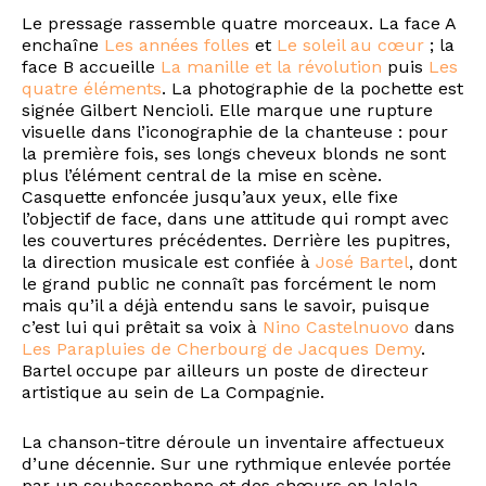
Le pressage rassemble quatre morceaux. La face A
enchaîne
Les années folles
et
Le soleil au cœur
; la
face B accueille
La manille et la révolution
puis
Les
quatre éléments
. La photographie de la pochette est
signée Gilbert Nencioli. Elle marque une rupture
visuelle dans l’iconographie de la chanteuse : pour
la première fois, ses longs cheveux blonds ne sont
plus l’élément central de la mise en scène.
Casquette enfoncée jusqu’aux yeux, elle fixe
l’objectif de face, dans une attitude qui rompt avec
les couvertures précédentes. Derrière les pupitres,
la direction musicale est confiée à
José Bartel
, dont
le grand public ne connaît pas forcément le nom
mais qu’il a déjà entendu sans le savoir, puisque
c’est lui qui prêtait sa voix à
Nino Castelnuovo
dans
Les Parapluies de Cherbourg de Jacques Demy
.
Bartel occupe par ailleurs un poste de directeur
artistique au sein de La Compagnie.
La chanson-titre déroule un inventaire affectueux
d’une décennie. Sur une rythmique enlevée portée
par un soubassophone et des chœurs en lalala,