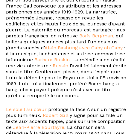
France Gall convoque les attributs et les adresses
parisiennes des années 1919-1929. La narratrice,
prénommée Jeanne, repasse en revue les
colifichets et les hauts lieux de sa jeunesse d’avant-
guerre. La paternité du morceau est partagée : aux
paroles françaises, on retrouve
Boris Bergman
, qui
taillera quelques années plus tard l’un des plus
grands succès d’
Alain Bashung avec Gaby oh Gaby
;
à la musique, la chanteuse et autrice-compositrice
britannique
Barbara Ruskin
. La mélodie a en réalité
une vie antérieure :
Ruskin
l’avait initialement écrite
sous le titre Gentleman, please, dans l’espoir que
Lulu la défende pour le Royaume-Uni à l’Eurovision
1969. Lulu lui a finalement préféré Boom bang-a-
bang, choix payant puisque c’est avec ce titre
qu’elle a remporté le concours.
Le soleil au cœur
prolonge la face A sur un registre
plus lumineux.
Robert Gall
y signe pour sa fille un
texte aux accents hippie, posé sur une composition
de
Jean-Pierre Bourtayre
. La chanson sera
défendue à la télévision le 23 mars 1970 dans Tous