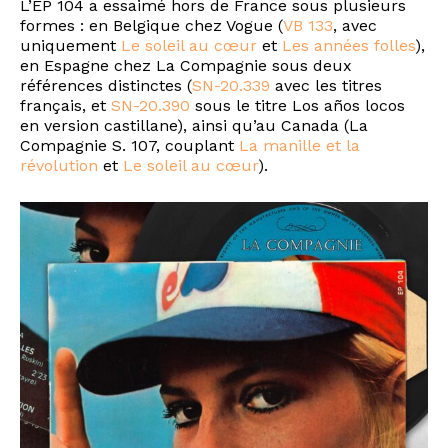
L’EP 104 a essaimé hors de France sous plusieurs
formes : en Belgique chez Vogue (
VB 133
, avec
uniquement
Le soleil au cœur
et
Les années folles
),
en Espagne chez La Compagnie sous deux
références distinctes (
SN-20.339
avec les titres
français, et
SN-20.390
sous le titre Los años locos
en version castillane), ainsi qu’au Canada (La
Compagnie S. 107, couplant
La manille et la
révolution
et
Le soleil au cœur
).