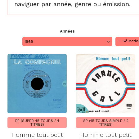
naviguer par année, genre ou émission.
Années
1969
EP (SUPER 45 TOURS / 4
SP (45 TOURS SIMPLE / 2
TITRES)
TITRES)
Homme tout petit
Homme tout petit