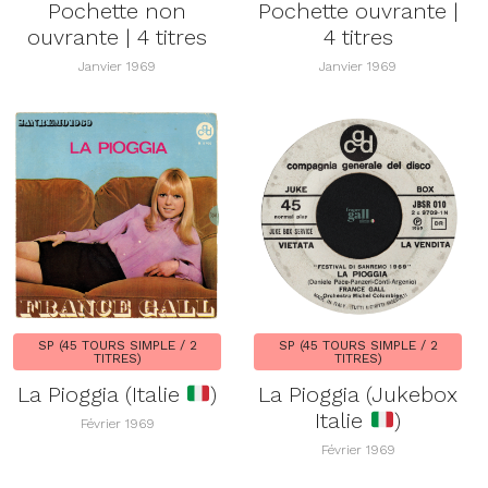
Pochette non
Pochette ouvrante |
ouvrante | 4 titres
4 titres
Janvier 1969
Janvier 1969
SP (45 TOURS SIMPLE / 2
SP (45 TOURS SIMPLE / 2
TITRES)
TITRES)
La Pioggia (Italie
)
La Pioggia (Jukebox
Italie
)
Février 1969
Février 1969