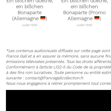
Ein bißchen Goethe,
Ein bißchen Goethe,
ein bißchen
ein bißchen
Bonaparte
Bonaparte (Promo
(Allemagne
)
Allemagne
)
Juillet 1969
Juillet 1969
*Les contenus audiovisuels diffusés sur cette page sont 
France Gall et à en assurer la mémoire, sans aucune fina
émissions télévisées présentés. Tous les droits afférents 
Conformément à l’article L122-5 du Code de la propriété in
à des fins non lucratives. Toute personne ou entité est
suivante : contact@francegallcollection.fr.
Nous nous engageons à retirer promptement tout contenu