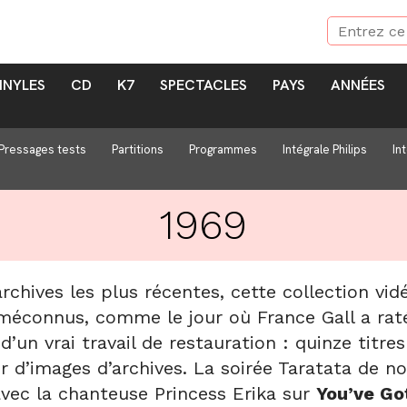
INYLES
CD
K7
SPECTACLES
PAYS
ANNÉES
Pressages tests
Partitions
Programmes
Intégrale Philips
In
1969
chives les plus récentes, cette collection vid
éconnus, comme le jour où France Gall a raté 
t d’un vrai travail de restauration : quinze titr
ir d’images d’archives. La soirée Taratata de 
avec la chanteuse Princess Erika sur
You’ve Go