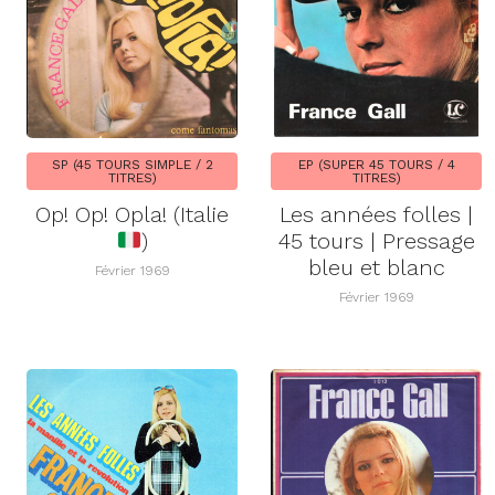
SP (45 TOURS SIMPLE / 2
EP (SUPER 45 TOURS / 4
TITRES)
TITRES)
Op! Op! Opla! (Italie
Les années folles |
)
45 tours | Pressage
bleu et blanc
Février 1969
Février 1969