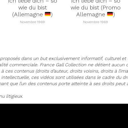
Ich liebe dich – so
Ich liebe dich – so
wie du bist
wie du bist (Promo
(Allemagne
)
Allemagne
)
Novembre 1969
Novembre 1969
proposés dans un but exclusivement informatif, culturel et 
lité commerciale. France Gall Collection ne détient aucun dr
à ces contenus (droits d’auteur, droits voisins, droits à l’im
tellectuelle, ces vidéos sont utilisées dans le cadre du droi
imant que l’un des contenus porte atteinte à ses droits peut
 litigieux.