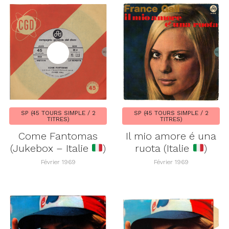
SP (45 TOURS SIMPLE / 2
SP (45 TOURS SIMPLE / 2
TITRES)
TITRES)
Come Fantomas
Il mio amore é una
(Jukebox – Italie
)
ruota (Italie
)
Février 1969
Février 1969