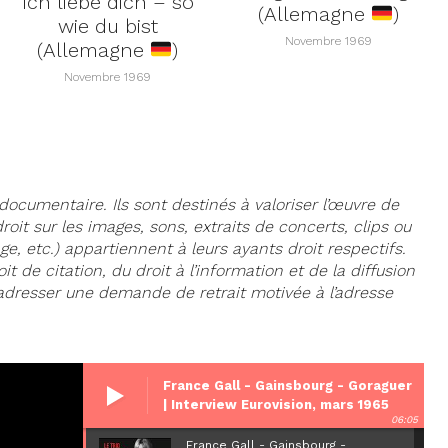
Ich liebe dich – so
(Allemagne
)
wie du bist
Novembre 1969
(Allemagne
)
Novembre 1969
documentaire. Ils sont destinés à valoriser l’œuvre de
oit sur les images, sons, extraits de concerts, clips ou
age, etc.) appartiennent à leurs ayants droit respectifs.
t de citation, du droit à l’information et de la diffusion
 adresser une demande de retrait motivée à l’adresse
France Gall - Gainsbourg - Goraguer
| Interview Eurovision, mars 1965
06:05
France Gall - Gainsbourg -