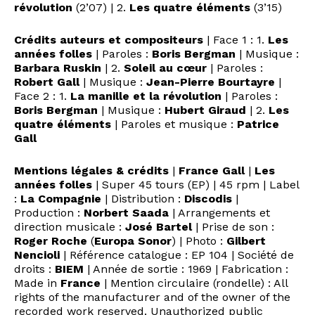
révolution
(2’07) | 2.
Les quatre éléments
(3’15)
Crédits auteurs et compositeurs
| Face 1 : 1.
Les
années folles
| Paroles :
Boris Bergman
| Musique :
Barbara Ruskin
| 2.
Soleil au cœur
| Paroles :
Robert Gall
| Musique :
Jean-Pierre Bourtayre
|
Face 2 : 1.
La manille et la révolution
| Paroles :
Boris Bergman
| Musique :
Hubert Giraud
| 2.
Les
quatre éléments
| Paroles et musique :
Patrice
Gall
Mentions légales & crédits
|
France Gall
|
Les
années folles
| Super 45 tours (EP) | 45 rpm | Label
:
La Compagnie
| Distribution :
Discodis
|
Production :
Norbert Saada
| Arrangements et
direction musicale :
José Bartel
| Prise de son :
Roger Roche
(
Europa Sonor
) | Photo :
Gilbert
Nencioli
| Référence catalogue : EP 104 | Société de
droits :
BIEM
| Année de sortie : 1969 | Fabrication :
Made in
France
| Mention circulaire (rondelle) : All
rights of the manufacturer and of the owner of the
recorded work reserved. Unauthorized public