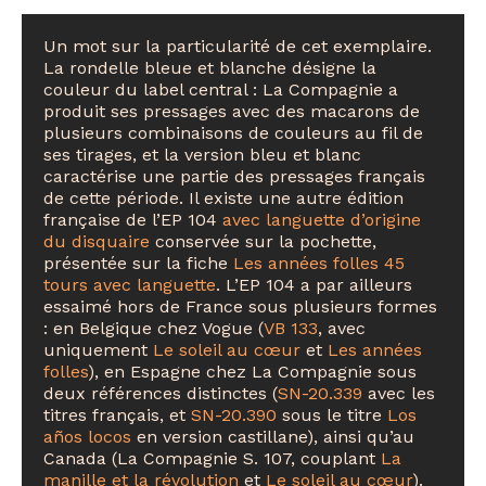
Un mot sur la particularité de cet exemplaire.
La rondelle bleue et blanche désigne la
couleur du label central : La Compagnie a
produit ses pressages avec des macarons de
plusieurs combinaisons de couleurs au fil de
ses tirages, et la version bleu et blanc
caractérise une partie des pressages français
de cette période. Il existe une autre édition
française de l’EP 104
avec languette d’origine
du disquaire
conservée sur la pochette,
présentée sur la fiche
Les années folles 45
tours avec languette
. L’EP 104 a par ailleurs
essaimé hors de France sous plusieurs formes
: en Belgique chez Vogue (
VB 133
, avec
uniquement
Le soleil au cœur
et
Les années
folles
), en Espagne chez La Compagnie sous
deux références distinctes (
SN-20.339
avec les
titres français, et
SN-20.390
sous le titre
Los
años locos
en version castillane), ainsi qu’au
Canada (La Compagnie S. 107, couplant
La
manille et la révolution
et
Le soleil au cœur
).