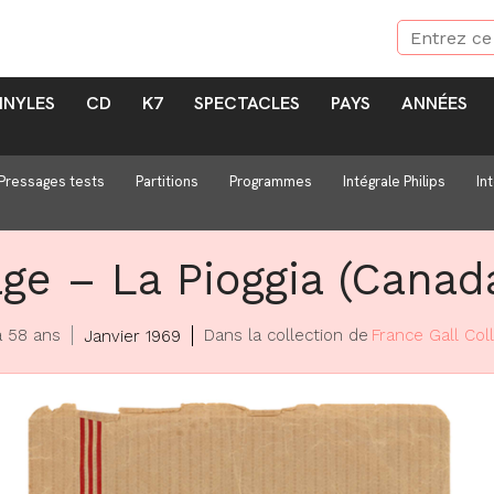
INYLES
CD
K7
SPECTACLES
PAYS
ANNÉES
Pressages tests
Partitions
Programmes
Intégrale Philips
In
age – La Pioggia (Cana
 a 58 ans
Dans la collection de
France Gall Col
Janvier 1969