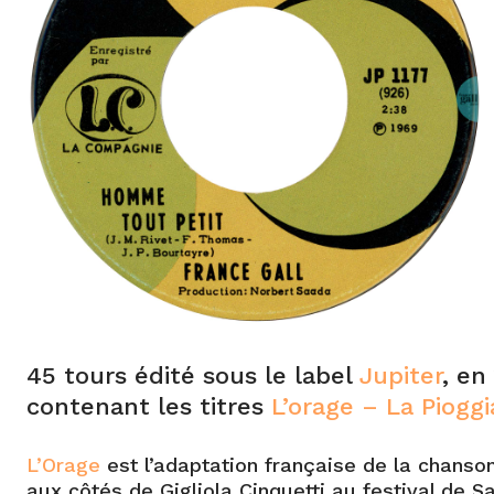
45 tours édité sous le label
Jupiter
, en
contenant les titres
L’orage – La Pioggi
L’Orage
est l’adaptation française de la chanso
aux côtés de Gigliola Cinquetti au festival de S