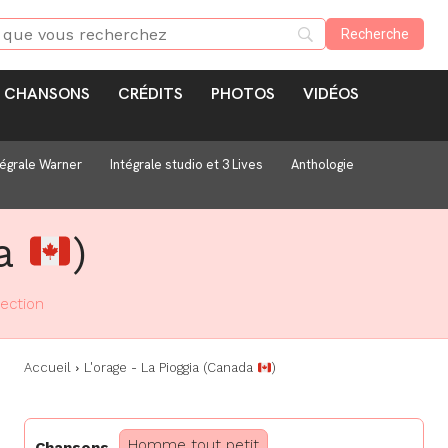
CHANSONS
CRÉDITS
PHOTOS
VIDÉOS
tégrale Warner
Intégrale studio et 3 Lives
Anthologie
da
)
lection
Accueil
L'orage - La Pioggia (Canada
)
Homme tout petit
Chansons