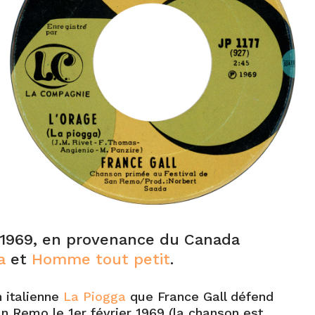
 1969, en provenance du Canada
a
et
Homme tout petit
.
n italienne
La Piogga
que France Gall défend
an Remo le 1er février 1969 (la chanson est