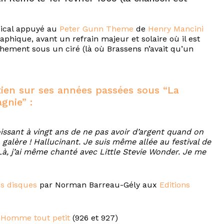
usical appuyé au
Peter Gunn Theme
de
Henry Mancini
phique, avant un refrain majeur et solaire où il est
ement sous un ciré (là où Brassens n’avait qu’un
tien sur ses années passées sous “La
nie” :
oissant à vingt ans de ne pas avoir d’argent quand on
galère ! Hallucinant. Je suis même allée au festival de
Là, j’ai même chanté avec Little Stevie Wonder. Je me
ses disques
par Norman Barreau-Gély aux
Editions
t
Homme tout petit
(926 et 927)