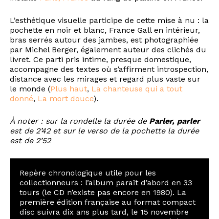
L’esthétique visuelle participe de cette mise à nu : la
pochette en noir et blanc, France Gall en intérieur,
bras serrés autour des jambes, est photographiée
par Michel Berger, également auteur des clichés du
livret. Ce parti pris intime, presque domestique,
accompagne des textes où s’affirment introspection,
distance avec les mirages et regard plus vaste sur
le monde (
Plus haut
,
La chanteuse qui a tout
donné
,
La mort douce
).
À noter : sur la rondelle la durée de
Parler, parler
est de 2’42 et sur le verso de la pochette la durée
est de 2’52
Repère chronologique utile pour les
collectionneurs : l’album paraît d’abord en 33
tours (le CD n’existe pas encore en 1980). La
première édition française au format compact
disc suivra dix ans plus tard, le 15 novembre