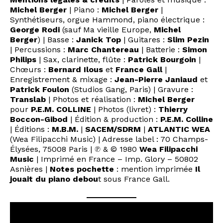
Michel Berger
| Piano :
Michel Berger
|
Synthétiseurs, orgue Hammond, piano électrique :
George Rodi
(sauf Ma vieille Europe,
Michel
Berger
) | Basse :
Janick Top
| Guitares :
Slim Pezin
| Percussions :
Marc Chantereau
| Batterie :
Simon
Philips
| Sax, clarinette, flûte :
Patrick Bourgoin
|
Chœurs :
Bernard Ilous
et
France Gall
|
Enregistrement & mixage :
Jean-Pierre Janiaud
et
Patrick Foulon
(Studios Gang, Paris) | Gravure :
Translab
| Photos et réalisation :
Michel Berger
pour
P.E.M. COLLINE
| Photos (livret) :
Thierry
Boccon-Gibod
| Édition & production :
P.E.M. Colline
| Éditions :
M.B.M.
|
SACEM/SDRM
|
ATLANTIC
WEA
(Wea Filipacchi Music) | Adresse label : 70 Champs-
Élysées, 75008 Paris | ℗ & © 1980
Wea Filipacchi
Music
| Imprimé en France – Imp. Glory – 50802
Asnières |
Notes pochette
: mention imprimée
Il
jouait du piano debou
t sous France Gall.