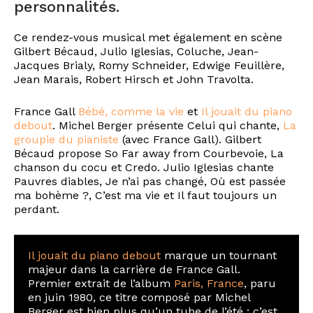
personnalités.
Ce rendez-vous musical met également en scène
Gilbert Bécaud, Julio Iglesias, Coluche, Jean-
Jacques Brialy, Romy Schneider, Edwige Feuillère,
Jean Marais, Robert Hirsch et John Travolta.
France Gall
Bébé, comme la vie
et
Il jouait du piano
debout
. Michel Berger présente Celui qui chante,
La
groupie du pianiste
(avec France Gall). Gilbert
Bécaud propose So Far away from Courbevoie, La
chanson du cocu et Credo. Julio Iglesias chante
Pauvres diables, Je n’ai pas changé, Où est passée
ma bohème ?, C’est ma vie et Il faut toujours un
perdant.
Il jouait du piano debout
marque un tournant
majeur dans la carrière de France Gall.
Premier extrait de l’album
Paris, France
, paru
en juin 1980, ce titre composé par Michel
Berger est bien plus qu’un tube de l’été : c’est