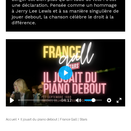
une déclaration. Pensée comme un hommage
à Jerry Lee Lewis et à sa manière singulière de
jouer debout, la chanson célèbre le droit à la
différence.
P
l
a
-04:12
y
Accueil
Il jouait du piano debout | France Gall | Stars