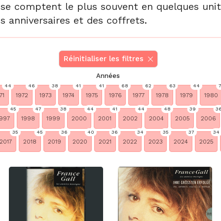
 se comptent le plus souvent en quelques unité
s anniversaires et des coffrets.
Réinitialiser les filtres
Années
44
46
38
41
41
68
62
63
44
71
1972
1973
1974
1975
1976
1977
1978
1979
1980
45
47
38
44
41
44
48
39
3
997
1998
1999
2000
2001
2002
2004
2005
2006
35
45
36
40
36
34
35
37
34
2017
2018
2019
2020
2021
2022
2023
2024
2025