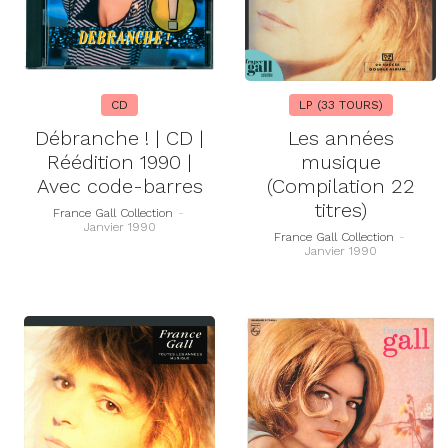
CD
LP (33 TOURS)
Débranche ! | CD |
Les années
Réédition 1990 |
musique
Avec code-barres
(Compilation 22
titres)
France Gall Collection
-
Janvier 1990
France Gall Collection
-
Janvier 1990