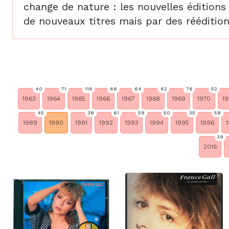
change de nature : les nouvelles éditions
de nouveaux titres mais par des réédition
40
71
116
66
64
62
76
52
1963
1964
1965
1966
1967
1968
1969
1970
19
45
38
61
58
50
35
58
1989
1990
1991
1992
1993
1994
1995
1996
1
39
2016