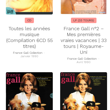
CD
LP (33 TOURS)
Toutes les années
France Gall n°2 –
musique
Mes premières
(Compilation 6CD 55
vraies vacances | 33
titres)
tours | Royaume-
Uni
France Gall Collection
-
Janvier 1990
France Gall Collection
-
Avril 1990