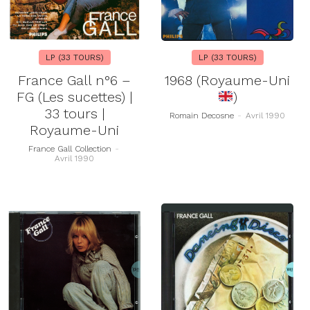
LP (33 TOURS)
LP (33 TOURS)
France Gall n°6 –
1968 (Royaume-Uni
FG (Les sucettes) |
)
33 tours |
Romain Decosne
-
Avril 1990
Royaume-Uni
France Gall Collection
-
Avril 1990