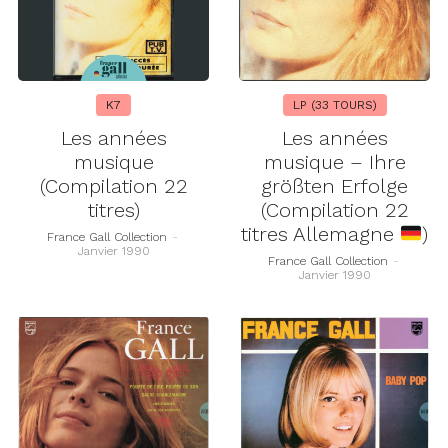
K7
LP (33 TOURS)
Les années
Les années
musique
musique – Ihre
(Compilation 22
größten Erfolge
titres)
(Compilation 22
titres Allemagne
)
France Gall Collection
-
Janvier 1990
France Gall Collection
-
Janvier 1990