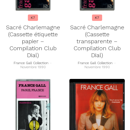
K7
K7
Sacré Charlemagne
Sacré Charlemagne
(Cassette étiquette
(Cassette
papier –
transparente –
Compilation Club
Compilation Club
Dial)
Dial)
France Gall Collection
-
France Gall Collection
-
Novembre 1990
Novembre 1990