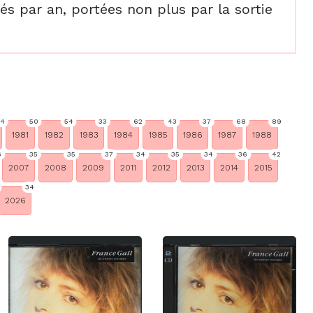
s par an, portées non plus par la sortie
74
50
54
33
62
43
37
68
89
1981
1982
1983
1984
1985
1986
1987
1988
6
35
35
37
34
35
34
36
42
2007
2008
2009
2011
2012
2013
2014
2015
34
2026