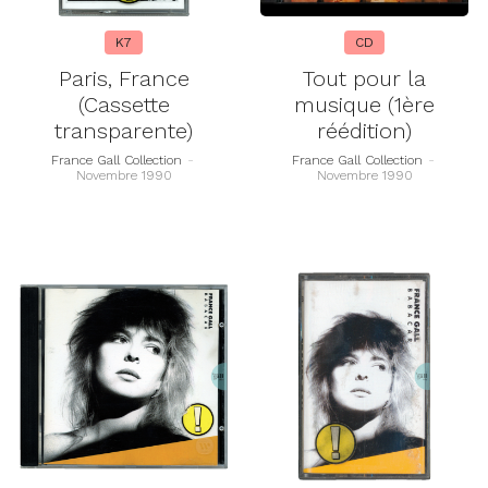
K7
CD
Paris, France
Tout pour la
(Cassette
musique (1ère
transparente)
réédition)
France Gall Collection
-
France Gall Collection
-
Novembre 1990
Novembre 1990