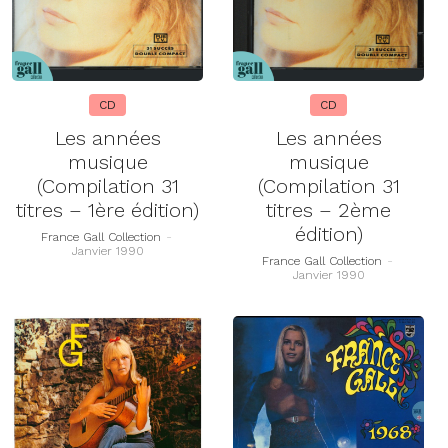
CD
CD
Les années
Les années
musique
musique
(Compilation 31
(Compilation 31
titres – 1ère édition)
titres – 2ème
édition)
France Gall Collection
-
Janvier 1990
France Gall Collection
-
Janvier 1990