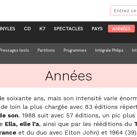
INYLES
CD
K7
SPECTACLES
PAYS
ANNÉES
Pressages tests
Partitions
Programmes
Intégrale Philips
In
Années
e soixante ans, mais son intensité varie énorm
e de loin la plus chargée avec 83 éditions réper
de son
. 1988 suit avec 57 éditions, un pic plus
de
Ella, elle l’a
, ainsi que par les rééditions du
France
et du duo avec Elton John) et 1964 (39).