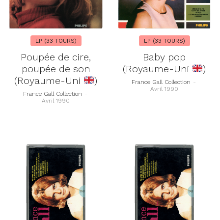
LP (33 TOURS)
LP (33 TOURS)
Poupée de cire,
Baby pop
poupée de son
(Royaume-Uni
)
(Royaume-Uni
)
France Gall Collection
-
Avril 1990
France Gall Collection
-
Avril 1990