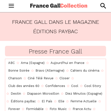
FRANCE GALL DANS LE MAGAZINE
ÉDITIONS PAYBAC
Presse France Gall
ABC
Ama (Espagne)
Aujourd'hui en France
Bonne Soirée
Bravo (Allemagne)
Cahiers du cinéma
Chanson
Ciné Télé Revue
Closer
Club des années 60
Confidences
Cool
Cool Story
Destin
Diapason Microsillon
Diez Minutos (Espagne)
Éditions payBac
El País
Elle
Femme Actuelle
Forever
Formidable
Foto Music
France Actu