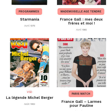
PROGRAMMES
MADEMOISELLE AGE TENDRE
Starmania
France Gall : mes deux
frères et moi !
Avril 1979
Avril 1965
VSD
PARIS MATCH
La légende Michel Berger
France Gall – Larmes
Août 1992
pour Pauline