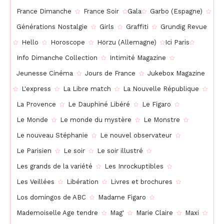
France Dimanche
France Soir
Gala
Garbo (Espagne)
Générations Nostalgie
Girls
Graffiti
Grundig Revue
Hello
Horoscope
Hörzu (Allemagne)
Ici Paris
Info Dimanche Collection
Intimité Magazine
Jeunesse Cinéma
Jours de France
Jukebox Magazine
L'express
La Libre match
La Nouvelle République
La Provence
Le Dauphiné Libéré
Le Figaro
Le Monde
Le monde du mystère
Le Monstre
Le nouveau Stéphanie
Le nouvel observateur
Le Parisien
Le soir
Le soir illustré
Les grands de la variété
Les Inrockuptibles
Les Veillées
Libération
Livres et brochures
Los domingos de ABC
Madame Figaro
Mademoiselle Age tendre
Mag'
Marie Claire
Maxi