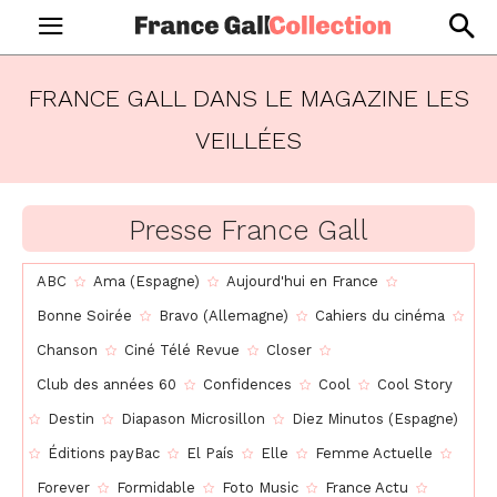
FRANCE GALL DANS LE MAGAZINE
LES
VEILLÉES
Presse France Gall
ABC
Ama (Espagne)
Aujourd'hui en France
Bonne Soirée
Bravo (Allemagne)
Cahiers du cinéma
Chanson
Ciné Télé Revue
Closer
Club des années 60
Confidences
Cool
Cool Story
Destin
Diapason Microsillon
Diez Minutos (Espagne)
Éditions payBac
El País
Elle
Femme Actuelle
Forever
Formidable
Foto Music
France Actu