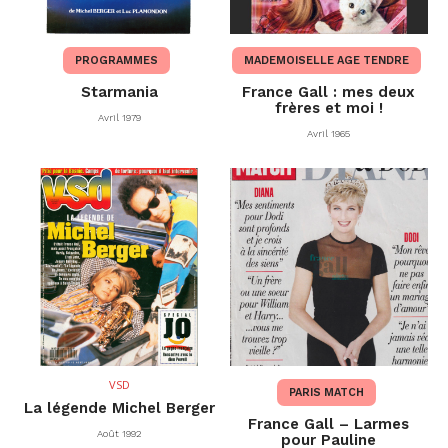
PROGRAMMES
MADEMOISELLE AGE TENDRE
Starmania
France Gall : mes deux
frères et moi !
Avril 1979
Avril 1965
VSD
PARIS MATCH
La légende Michel Berger
France Gall – Larmes
Août 1992
pour Pauline