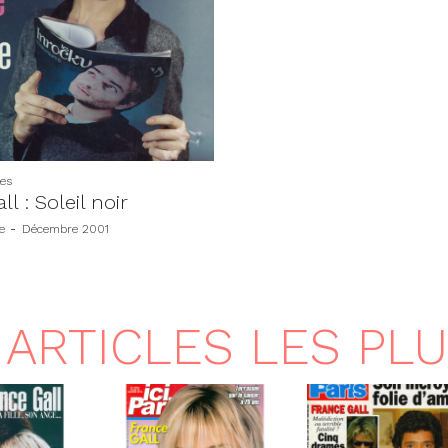
les
l : Soleil noir
e
-
Décembre 2001
ARTICLES LES PL