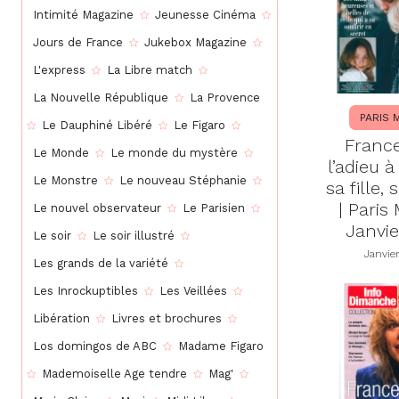
Intimité Magazine
Jeunesse Cinéma
Jours de France
Jukebox Magazine
L'express
La Libre match
La Nouvelle République
La Provence
PARIS 
Le Dauphiné Libéré
Le Figaro
France
Le Monde
Le monde du mystère
l’adieu à
Le Monstre
Le nouveau Stéphanie
sa fille,
| Paris
Le nouvel observateur
Le Parisien
Janvie
Le soir
Le soir illustré
Janvie
Les grands de la variété
Les Inrockuptibles
Les Veillées
Libération
Livres et brochures
Los domingos de ABC
Madame Figaro
Mademoiselle Age tendre
Mag'