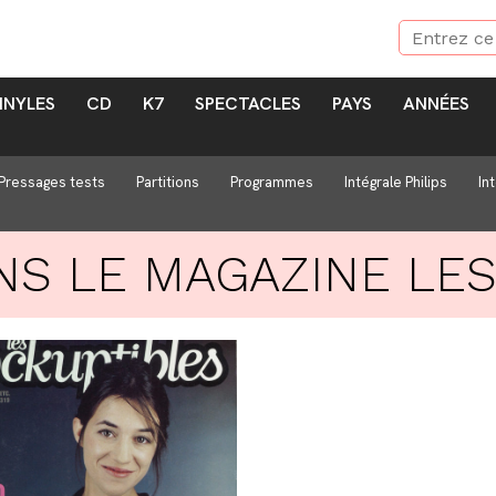
INYLES
CD
K7
SPECTACLES
PAYS
ANNÉES
Pressages tests
Partitions
Programmes
Intégrale Philips
In
NS LE MAGAZINE
LES