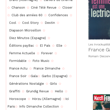
Chanson
Ciné Télé Revue
Closer
Club des années 60
Confidences
Cool
Cool Story
Destin
Diapason Microsillon
Diez Minutos (Espagne)
Les Inrockuptib
Éditions payBac
El País
Elle
France Gal
Femme Actuelle
Forever
Romain Decosn
Formidable
Foto Music
France Actu
France Dimanche
France Soir
Gala
Garbo (Espagne)
Générations Nostalgie
Girls
Graffiti
Grundig Revue
Hello
Horoscope
Hörzu (Allemagne)
Ici
Paris
Info Dimanche Collection