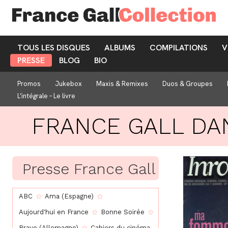
TOUS LES DISQUES
ALBUMS
COMPILATIONS
V
PRESSE
BLOG
BIO
Promos
Jukebox
Maxis & Remixes
Duos & Groupes
L’intégrale – Le livre
FRANCE GALL DA
Presse France Gall
ABC
Ama (Espagne)
Aujourd'hui en France
Bonne Soirée
Bravo (Allemagne)
Cahiers du cinéma