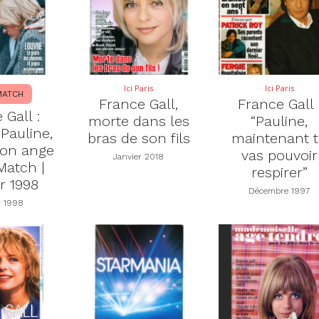
Ici Paris
Ici Paris
MATCH
France Gall,
France Gall 
 Gall :
morte dans les
“Pauline,
 Pauline,
bras de son fils
maintenant 
 son ange
vas pouvoir
Janvier 2018
 Match |
respirer”
r 1998
Décembre 1997
r 1998