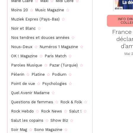
Marie Claire
Maxi
Midi Libre
Moins 20
Music Magazine
INFO DI
Muziek Expres (Pays-Bas)
COLLE
Noir et Blanc
France 
décla
Nos tendres et douces années
d’a
Nous-Deux
Numéros 1 Magazine
Mai 
OK ! Magazine
Paris Match
Paroles Musique
Pazar (Turquie)
Pèlerin
Platine
Podium
Point de vue
Psychologies
Quel Avenir Madame
Questions de femmes
Rock & Folk
Rock Hebdo
Rock News
Salut !
Salut les copains
Show Biz
Soir Mag
Sono Magazine