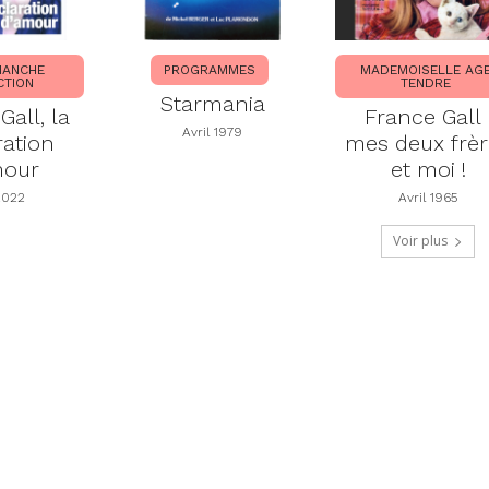
MANCHE
PROGRAMMES
MADEMOISELLE AG
CTION
TENDRE
Starmania
Gall, la
France Gall 
Avril 1979
ration
mes deux frèr
mour
et moi !
2022
Avril 1965
Voir plus