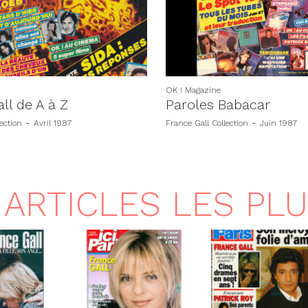
OK ! Magazine
ll de A à Z
Paroles Babacar
ection
-
Avril 1987
France Gall Collection
-
Juin 1987
ARTICLES LES PL