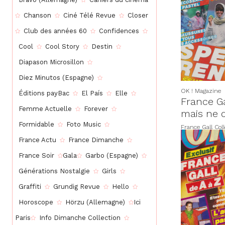
Chanson
Ciné Télé Revue
Closer
Club des années 60
Confidences
Cool
Cool Story
Destin
Diapason Microsillon
Diez Minutos (Espagne)
OK ! Magazine
Éditions payBac
El País
Elle
France Ga
Femme Actuelle
Forever
mais ne 
Formidable
Foto Music
France Gall Coll
France Actu
France Dimanche
France Soir
Gala
Garbo (Espagne)
Générations Nostalgie
Girls
Graffiti
Grundig Revue
Hello
Horoscope
Hörzu (Allemagne)
Ici
Paris
Info Dimanche Collection