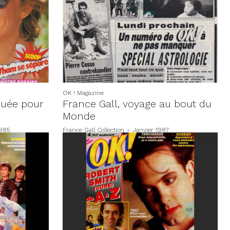
OK ! Magazine
douée pour
France Gall, voyage au bout du
Monde
1985
France Gall Collection
-
Janvier 1987