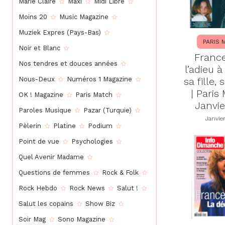
Marie Claire
Maxi
Midi Libre
Moins 20
Music Magazine
Muziek Expres (Pays-Bas)
PARIS 
Noir et Blanc
France
Nos tendres et douces années
l’adieu à
sa fille,
Nous-Deux
Numéros 1 Magazine
| Paris
OK ! Magazine
Paris Match
Janvie
Paroles Musique
Pazar (Turquie)
Janvie
Pèlerin
Platine
Podium
Point de vue
Psychologies
Quel Avenir Madame
Questions de femmes
Rock & Folk
Rock Hebdo
Rock News
Salut !
Salut les copains
Show Biz
Soir Mag
Sono Magazine