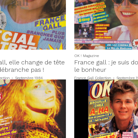
OK ! Magazine
ll, elle change de tête
France gall : je suis 
débranche pas !
le bonheur
ection
-
Septembre 1984
France Gall Collection
-
Septembre 