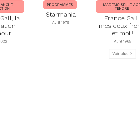
MANCHE
PROGRAMMES
MADEMOISELLE AG
CTION
TENDRE
Starmania
Gall, la
France Gall 
Avril 1979
ration
mes deux frèr
mour
et moi !
2022
Avril 1965
Voir plus