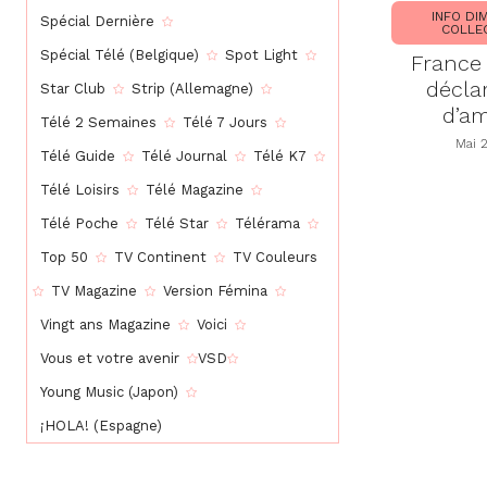
INFO DI
Spécial Dernière
COLLE
Spécial Télé (Belgique)
Spot Light
France 
décla
Star Club
Strip (Allemagne)
d’a
Télé 2 Semaines
Télé 7 Jours
Mai 
Télé Guide
Télé Journal
Télé K7
Télé Loisirs
Télé Magazine
Télé Poche
Télé Star
Télérama
Top 50
TV Continent
TV Couleurs
TV Magazine
Version Fémina
Vingt ans Magazine
Voici
Vous et votre avenir
VSD
Young Music (Japon)
¡HOLA! (Espagne)