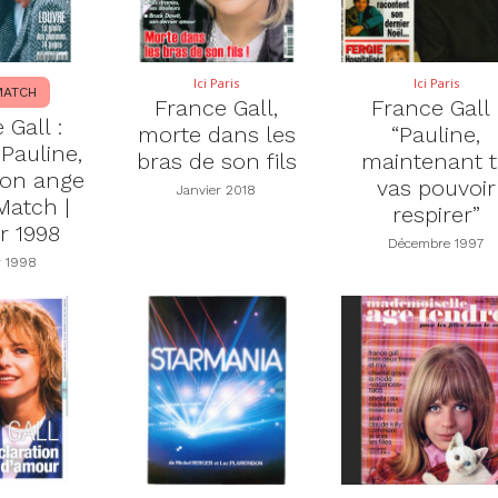
Ici Paris
Ici Paris
MATCH
France Gall,
France Gall 
 Gall :
morte dans les
“Pauline,
 Pauline,
bras de son fils
maintenant 
 son ange
vas pouvoir
Janvier 2018
 Match |
respirer”
r 1998
Décembre 1997
r 1998