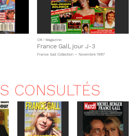
OK ! Magazine
France Gall, jour J-3
France Gall Collection
-
Novembre 1987
US CONSULTÉS