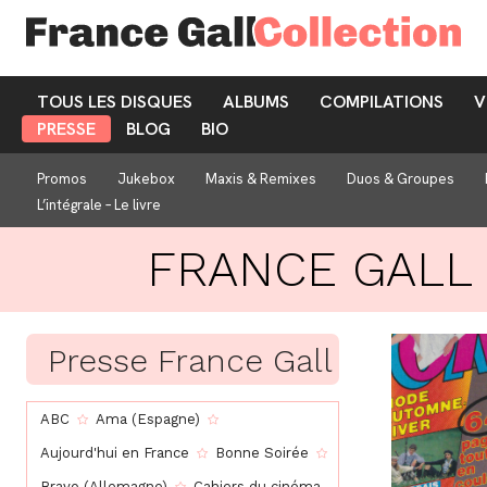
TOUS LES DISQUES
ALBUMS
COMPILATIONS
V
PRESSE
BLOG
BIO
Promos
Jukebox
Maxis & Remixes
Duos & Groupes
L’intégrale – Le livre
FRANCE GALL
Presse France Gall
ABC
Ama (Espagne)
Aujourd'hui en France
Bonne Soirée
Bravo (Allemagne)
Cahiers du cinéma