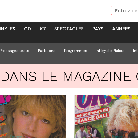
INYLES
CD
K7
SPECTACLES
PAYS
ANNÉES
Pressages tests
Partitions
Programmes
Intégrale Philips
In
 DANS LE MAGAZINE