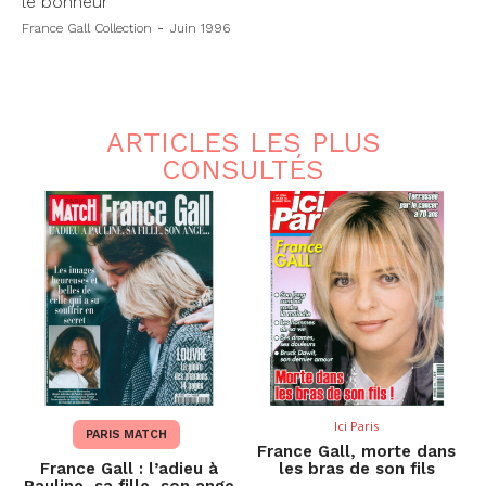
le bonheur”
France Gall Collection
-
Juin 1996
ARTICLES LES PLUS
CONSULTÉS
Ici Paris
PARIS MATCH
France Gall, morte dans
France Gall : l’adieu à
les bras de son fils
Pauline, sa fille, son ange