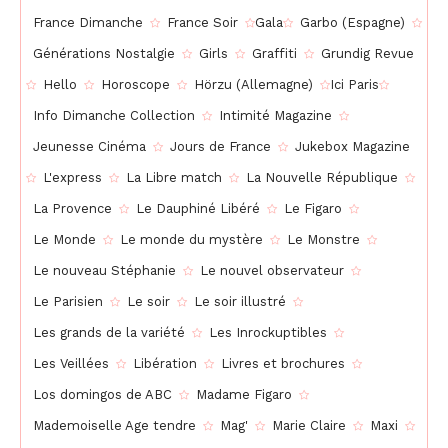
France Dimanche
France Soir
Gala
Garbo (Espagne)
Générations Nostalgie
Girls
Graffiti
Grundig Revue
Hello
Horoscope
Hörzu (Allemagne)
Ici Paris
Info Dimanche Collection
Intimité Magazine
Jeunesse Cinéma
Jours de France
Jukebox Magazine
L'express
La Libre match
La Nouvelle République
La Provence
Le Dauphiné Libéré
Le Figaro
Le Monde
Le monde du mystère
Le Monstre
Le nouveau Stéphanie
Le nouvel observateur
Le Parisien
Le soir
Le soir illustré
Les grands de la variété
Les Inrockuptibles
Les Veillées
Libération
Livres et brochures
Los domingos de ABC
Madame Figaro
Mademoiselle Age tendre
Mag'
Marie Claire
Maxi