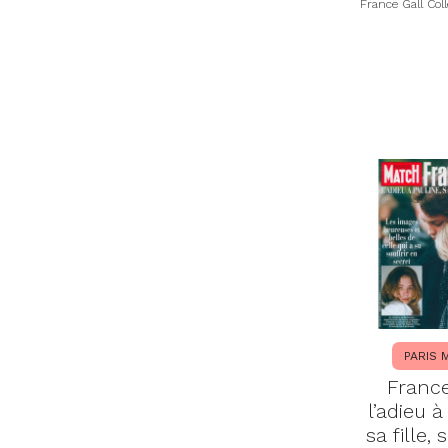
France Gall Coll
PARIS 
France
l’adieu à
sa fille,