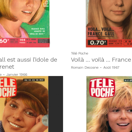
Télé Poche
ll est aussi l’idole de
Voilà … voilà … France
renet
Romain Decosne
-
Août 1967
e
-
Janvier 1966