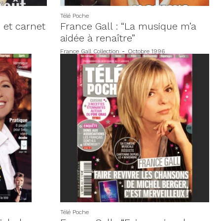
Télé Poche
 et carnet
France Gall : “La musique m’a
aidée à renaître”
France Gall Collection
-
Octobre 1996
Télé Poche