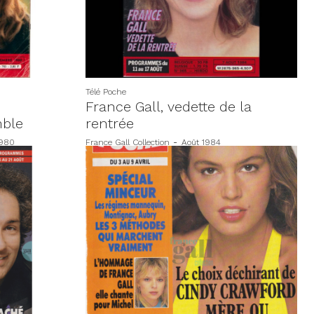
Télé Poche
France Gall, vedette de la
mble
rentrée
1980
France Gall Collection
-
Août 1984