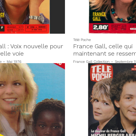
Télé Poche
ll : Voix nouvelle pour
France Gall, celle qui
elle voie
maintenant se resse
e
-
Mai 1976
France Gall Collection
-
Septembre 