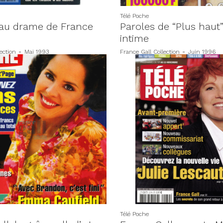
Télé Poche
au drame de France
Paroles de “Plus haut”
intime
ection
-
Mai 1993
France Gall Collection
-
Juin 1996
Télé Poche