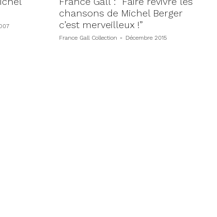
ichel
France Gall : “Faire revivre les
chansons de Michel Berger
c’est merveilleux !”
007
France Gall Collection
-
Décembre 2015