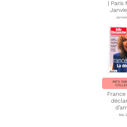
| Paris
Janvie
Janvie
INFO DI
COLLE
France 
décla
d’a
Mai 