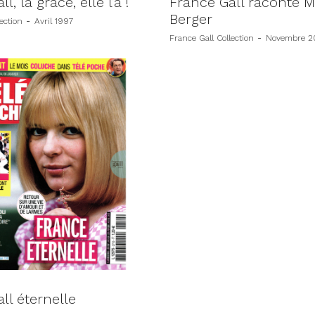
l, la grâce, elle l’a !
France Gall raconte M
Berger
ection
-
Avril 1997
France Gall Collection
-
Novembre 2
ll éternelle