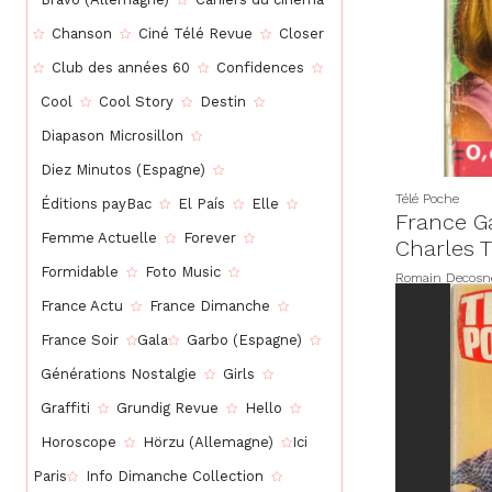
Chanson
Ciné Télé Revue
Closer
Club des années 60
Confidences
Cool
Cool Story
Destin
Diapason Microsillon
Diez Minutos (Espagne)
Télé Poche
Éditions payBac
El País
Elle
France Ga
Femme Actuelle
Forever
Charles T
Formidable
Foto Music
Romain Decosn
France Actu
France Dimanche
France Soir
Gala
Garbo (Espagne)
Générations Nostalgie
Girls
Graffiti
Grundig Revue
Hello
Horoscope
Hörzu (Allemagne)
Ici
Paris
Info Dimanche Collection