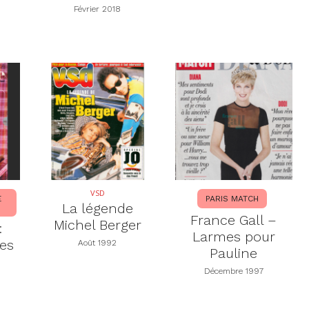
Février 2018
VSD
E
PARIS MATCH
La légende
France Gall –
Michel Berger
:
Larmes pour
es
Août 1992
Pauline
Décembre 1997