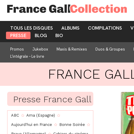
TOUS LES DISQUES
ALBUMS
COMPILATIONS
V
PRESSE
BLOG
BIO
Promos
Jukebox
Maxis & Remixes
Duos & Groupes
L’intégrale – Le livre
FRANCE GAL
Presse France Gall
ABC
Ama (Espagne)
Aujourd'hui en France
Bonne Soirée
Bravo (Allemagne)
Cahiers du cinéma