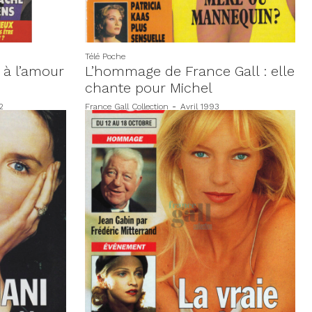
Télé Poche
 à l’amour
L’hommage de France Gall : elle
chante pour Michel
2
France Gall Collection
-
Avril 1993