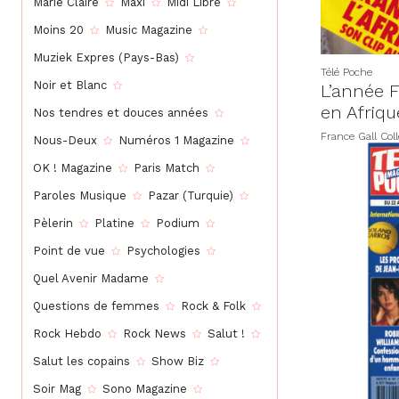
Marie Claire
Maxi
Midi Libre
Moins 20
Music Magazine
Muziek Expres (Pays-Bas)
Télé Poche
Noir et Blanc
L’année 
en Afriqu
Nos tendres et douces années
France Gall Coll
Nous-Deux
Numéros 1 Magazine
OK ! Magazine
Paris Match
Paroles Musique
Pazar (Turquie)
Pèlerin
Platine
Podium
Point de vue
Psychologies
Quel Avenir Madame
Questions de femmes
Rock & Folk
Rock Hebdo
Rock News
Salut !
Salut les copains
Show Biz
Soir Mag
Sono Magazine