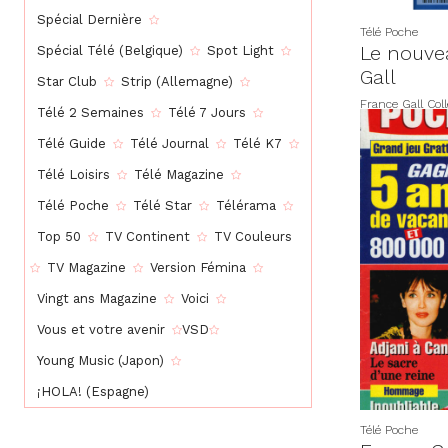
Spécial Dernière
Télé Poche
Le nouve
Spécial Télé (Belgique)
Spot Light
Gall
Star Club
Strip (Allemagne)
France Gall Coll
Télé 2 Semaines
Télé 7 Jours
Télé Guide
Télé Journal
Télé K7
Télé Loisirs
Télé Magazine
Télé Poche
Télé Star
Télérama
Top 50
TV Continent
TV Couleurs
TV Magazine
Version Fémina
Vingt ans Magazine
Voici
Vous et votre avenir
VSD
Young Music (Japon)
¡HOLA! (Espagne)
Télé Poche