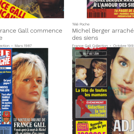
Télé Poche
France Gall commence
Michel Berger arraché
e
des siens
ection
-
Mars 1987
France Gall Collection
-
Octobre 199