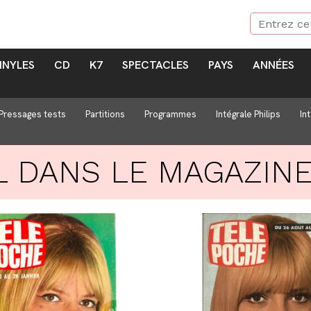
INYLES
CD
K7
SPECTACLES
PAYS
ANNÉES
Pressages tests
Partitions
Programmes
Intégrale Philips
In
L DANS LE MAGAZIN