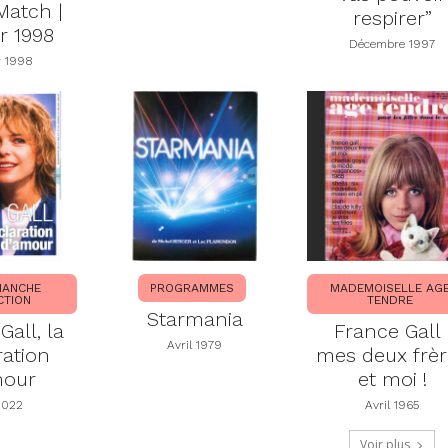
 Match |
respirer”
r 1998
Décembre 1997
r 1998
MANCHE
PROGRAMMES
MADEMOISELLE AG
CTION
TENDRE
Starmania
Gall, la
France Gall 
Avril 1979
ration
mes deux frèr
mour
et moi !
2022
Avril 1965
Voir plus