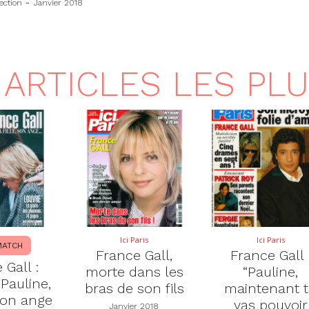
ection
-
Janvier 2018
ARTICLES LES PL
Ici Paris
Ici Paris
MATCH
France Gall,
France Gall 
 Gall :
morte dans les
“Pauline,
 Pauline,
bras de son fils
maintenant 
 son ange
vas pouvoir
Janvier 2018