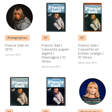
Photographies
K7
K7
France Gall en
France Gall |
France Gall |
1975
Cassette papier
Cassette et
argent |
boitier orange |
Janvier 1975
Allemagne | 10
10 titres
titres
Décembre 1975
Décembre 1975