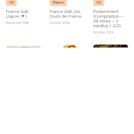
CD
Platine
CD
France Gall
France Gall, les
Évidemment
(Japon
)
tours de France
(Compilation –
39 titres – 2
Novembre 1998
Octobre 2004
inédits) / 2CD
Octobre 2004
Biographie
CD
CD
officielle de
France Gall
Évidemment
Intégrale Warner
(Compilation –
– Évidemment
Octobre 2004
Édition Collector
(Coffret Long
39 titres – 2
Box 56 titres – 2
inédits) / 2CD +
inédits) / 3CD
1DVD
Octobre 2004
Octobre 2004