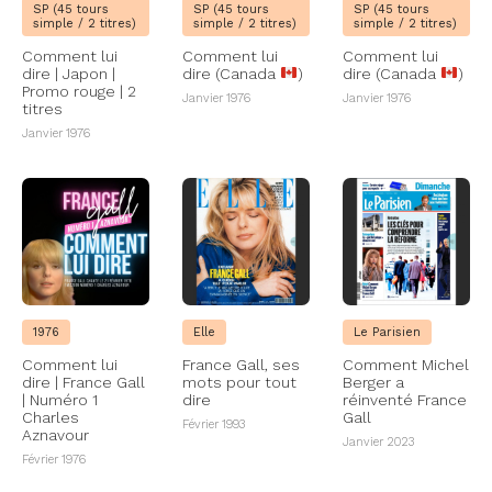
SP (45 tours
SP (45 tours
SP (45 tours
simple / 2 titres)
simple / 2 titres)
simple / 2 titres)
Comment lui
Comment lui
Comment lui
dire | Japon |
dire (Canada
)
dire (Canada
)
Promo rouge | 2
Janvier 1976
Janvier 1976
titres
Janvier 1976
1976
Elle
Le Parisien
Comment lui
France Gall, ses
Comment Michel
dire | France Gall
mots pour tout
Berger a
| Numéro 1
dire
réinventé France
Charles
Gall
Février 1993
Aznavour
Janvier 2023
Février 1976