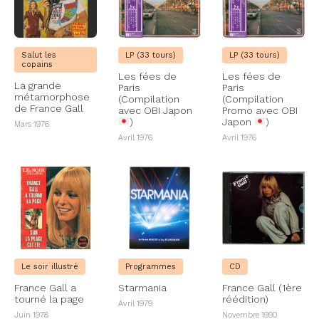
Salut les
LP (33 tours)
LP (33 tours)
copains
Les fées de
Les fées de
La grande
Paris
Paris
métamorphose
(Compilation
(Compilation
de France Gall
avec OBI Japon
Promo avec OBI
)
Japon
)
Mars 1976
Avril 1976
Avril 1976
Le soir illustré
Programmes
CD
France Gall a
Starmania
France Gall (1ère
tourné la page
réédition)
Avril 1979
Juin 1978
Novembre 1990