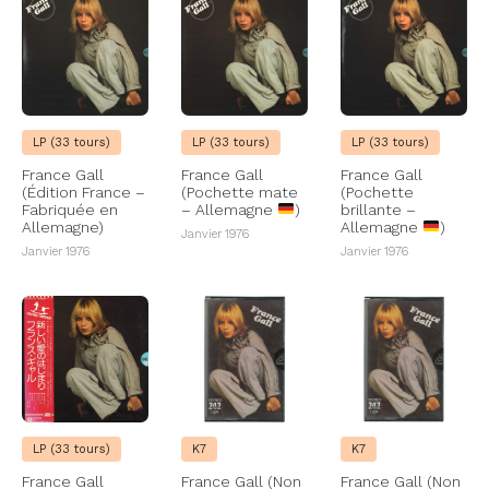
LP (33 tours)
LP (33 tours)
LP (33 tours)
France Gall
France Gall
France Gall
(Édition France –
(Pochette mate
(Pochette
Fabriquée en
– Allemagne
)
brillante –
Allemagne)
Allemagne
)
Janvier 1976
Janvier 1976
Janvier 1976
LP (33 tours)
K7
K7
France Gall
France Gall (Non
France Gall (Non