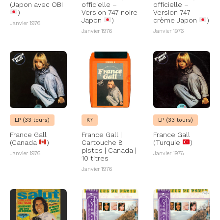
(Japon avec OBI
officielle –
officielle –
)
Version 747 noire
Version 747
Japon
)
crème Japon
)
Janvier 1976
Janvier 1976
Janvier 1976
LP (33 tours)
K7
LP (33 tours)
France Gall
France Gall |
France Gall
(Canada
)
Cartouche 8
(Turquie
)
pistes | Canada |
Janvier 1976
Janvier 1976
10 titres
Janvier 1976