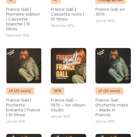
K7
K7
Photographies
France Gall |
France Gall |
France Gall en
Première édition
Cassette noire |
1976
| Cassette
10 titres
Janvier 1976
blanche | 10
Décembre 1975
titres
Décembre 1975
LP (33 tours)
1976
LP (33 tours)
France Gall |
France Gall –
France Gall
Pochette
1975 – 1er Album
(Pochette mate
brillante | France
studio
– Made in
| 10 titres
France)
Janvier 1976
Janvier 1976
Janvier 1976