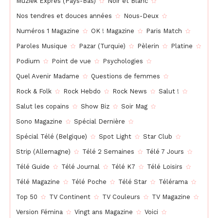
Muziek Expres (Pays-Bas)
Noir et Blanc
Nos tendres et douces années
Nous-Deux
Numéros 1 Magazine
OK ! Magazine
Paris Match
Paroles Musique
Pazar (Turquie)
Pèlerin
Platine
Podium
Point de vue
Psychologies
Quel Avenir Madame
Questions de femmes
Rock & Folk
Rock Hebdo
Rock News
Salut !
Salut les copains
Show Biz
Soir Mag
Sono Magazine
Spécial Dernière
Spécial Télé (Belgique)
Spot Light
Star Club
Strip (Allemagne)
Télé 2 Semaines
Télé 7 Jours
Télé Guide
Télé Journal
Télé K7
Télé Loisirs
Télé Magazine
Télé Poche
Télé Star
Télérama
Top 50
TV Continent
TV Couleurs
TV Magazine
Version Fémina
Vingt ans Magazine
Voici