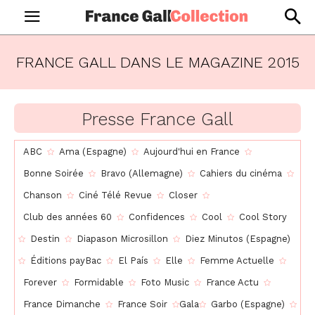
FRANCE GALL DANS LE MAGAZINE
2015
Presse France Gall
ABC
Ama (Espagne)
Aujourd'hui en France
Bonne Soirée
Bravo (Allemagne)
Cahiers du cinéma
Chanson
Ciné Télé Revue
Closer
Club des années 60
Confidences
Cool
Cool Story
Destin
Diapason Microsillon
Diez Minutos (Espagne)
Éditions payBac
El País
Elle
Femme Actuelle
Forever
Formidable
Foto Music
France Actu
France Dimanche
France Soir
Gala
Garbo (Espagne)