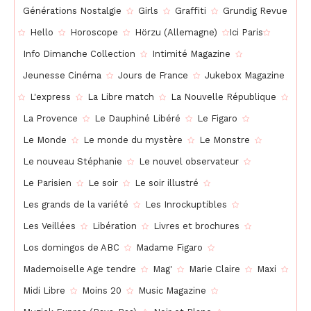
Générations Nostalgie
Girls
Graffiti
Grundig Revue
Hello
Horoscope
Hörzu (Allemagne)
Ici Paris
Info Dimanche Collection
Intimité Magazine
Jeunesse Cinéma
Jours de France
Jukebox Magazine
L'express
La Libre match
La Nouvelle République
La Provence
Le Dauphiné Libéré
Le Figaro
Le Monde
Le monde du mystère
Le Monstre
Le nouveau Stéphanie
Le nouvel observateur
Le Parisien
Le soir
Le soir illustré
Les grands de la variété
Les Inrockuptibles
Les Veillées
Libération
Livres et brochures
Los domingos de ABC
Madame Figaro
Mademoiselle Age tendre
Mag'
Marie Claire
Maxi
Midi Libre
Moins 20
Music Magazine